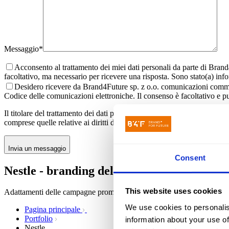
Messaggio*
Acconsento al trattamento dei miei dati personali da parte di Brand4F
facoltativo, ma necessario per ricevere una risposta. Sono stato(a) infor
Desidero ricevere da Brand4Future sp. z o.o. comunicazioni commercia
Codice delle comunicazioni elettroniche. Il consenso è facoltativo e 
Il titolare del trattamento dei dati personali forniti nel modulo di cont
comprese quelle relative ai diritti dell’interessato, sono disponibili nel
Invia un messaggio
Consent
Nestle - branding dell'imballaggio
This website uses cookies
Adattamenti delle campagne promozionali e delle versioni linguistiche 
We use cookies to personalis
Pagina principale
Portfolio
information about your use of
Nestle