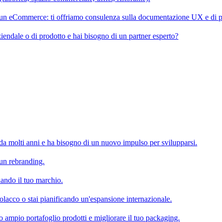
e un eCommerce: ti offriamo consulenza sulla documentazione UX e di p
iendale o di prodotto e hai bisogno di un partner esperto?
 da molti anni e ha bisogno di un nuovo impulso per svilupparsi.
un rebranding.
nando il tuo marchio.
lacco o stai pianificando un'espansione internazionale.
uo ampio portafoglio prodotti e migliorare il tuo packaging.