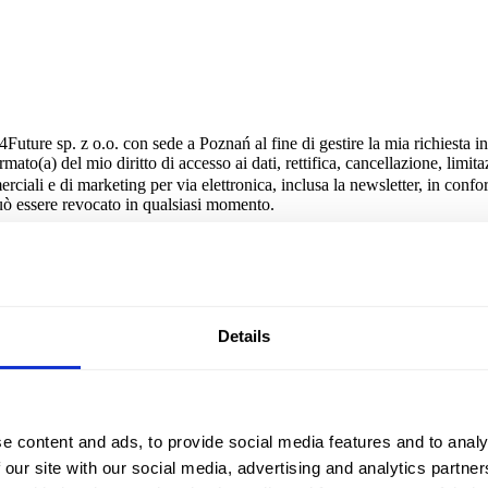
uture sp. z o.o. con sede a Poznań al fine di gestire la mia richiesta inv
mato(a) del mio diritto di accesso ai dati, rettifica, cancellazione, limi
li e di marketing per via elettronica, inclusa la newsletter, in conformit
può essere revocato in qualsiasi momento.
atto è Brand4Future sp. z o.o. con sede a Poznań. I dati saranno trattati e
la
Politica sulla riservatezza
Details
delle confezioni dei cereali
e content and ads, to provide social media features and to analy
 our site with our social media, advertising and analytics partn