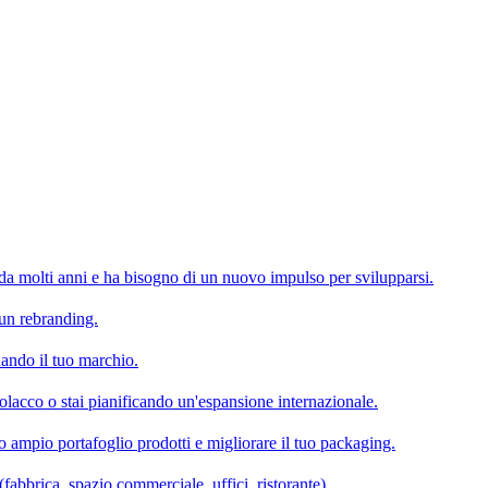
 da molti anni e ha bisogno di un nuovo impulso per svilupparsi.
un rebranding.
nando il tuo marchio.
lacco o stai pianificando un'espansione internazionale.
uo ampio portafoglio prodotti e migliorare il tuo packaging.
fabbrica, spazio commerciale, uffici, ristorante).