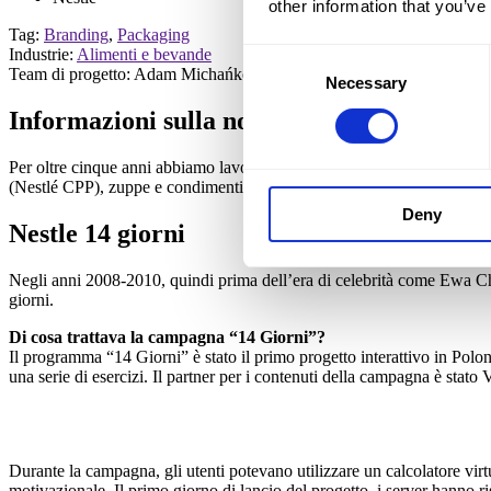
other information that you’ve
Tag:
Branding
,
Packaging
Industrie:
Alimenti e bevande
Consent
Team di progetto: Adam Michańków
(Head of Strategy)
Necessary
Selection
Informazioni sulla nostra collaborazione
co
Per oltre cinque anni abbiamo lavorato per Nestlé per i suoi vari marc
(Nestlé CPP), zuppe e condimenti (Nestlé Winiary) e condimenti e ke
Deny
Nestle 14 giorni
Negli anni 2008-2010, quindi prima dell’era di celebrità come Ewa C
giorni.
Di cosa trattava la campagna “14 Giorni”?
Il programma “14 Giorni” è stato il primo progetto interattivo in Polon
una serie di esercizi. Il partner per i contenuti della campagna è stato 
Durante la campagna, gli utenti potevano utilizzare un calcolatore virt
motivazionale. Il primo giorno di lancio del progetto, i server hanno ri