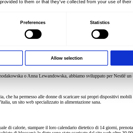
 provided to them or that they’ve collected from your use of their
Preferences
Statistics
n Nestle
hi. Abbiamo implementato campagne digitali a supporto delle vendite e p
tchup (Nestlé Torchin Ukraina).
Allow selection
hodakowska o Anna Lewandowska, abbiamo sviluppato per Nestlé un conce
ia, che ha permesso alle donne di scaricare sui propri dispositivi mobili
Vitalia, un sito web specializzato in alimentazione sana.
uale di calorie, stampare il loro calendario dietetico di 14 giorni, pren
schiato di bloccarsi: le diete sono state scaricate dal sito web oltre 30