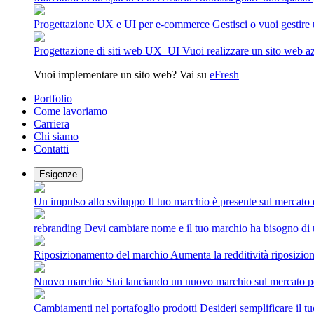
Progettazione UX e UI per e-commerce
Gestisci o vuoi gestir
Progettazione di siti web UX_UI
Vuoi realizzare un sito web az
Vuoi implementare un sito web? Vai su
eFresh
Portfolio
Come lavoriamo
Carriera
Chi siamo
Contatti
Esigenze
Un impulso allo sviluppo
Il tuo marchio è presente sul mercato
rebranding
Devi cambiare nome e il tuo marchio ha bisogno di 
Riposizionamento del marchio
Aumenta la redditività riposizio
Nuovo marchio
Stai lanciando un nuovo marchio sul mercato po
Cambiamenti nel portafoglio prodotti
Desideri semplificare il t