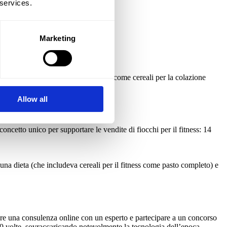
 services.
Marketing
rogettato il packaging per prodotti come cereali per la colazione
Allow all
tto unico per supportare le vendite di fiocchi per il fitness: 14
 una dieta (che includeva cereali per il fitness come pasto completo) e
otare una consulenza online con un esperto e partecipare a un concorso
.000 volte, sovraccaricando notevolmente la tecnologia dell’epoca.