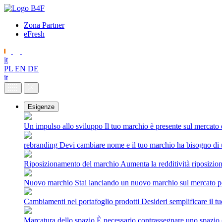
Zona Partner
eFresh
it
PL
EN
DE
it
Esigenze
Un impulso allo sviluppo
Il tuo marchio è presente sul mercato
rebranding
Devi cambiare nome e il tuo marchio ha bisogno di 
Riposizionamento del marchio
Aumenta la redditività riposizio
Nuovo marchio
Stai lanciando un nuovo marchio sul mercato po
Cambiamenti nel portafoglio prodotti
Desideri semplificare il t
Marcatura dello spazio
È necessario contrassegnare uno spazio (