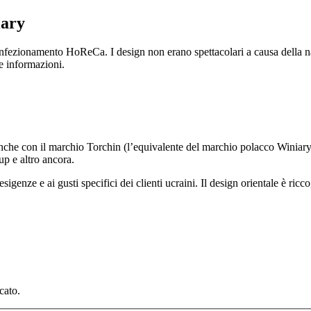
iary
nfezionamento HoReCa. I design non erano spettacolari a causa della nat
le informazioni.
che con il marchio Torchin (l’equivalente del marchio polacco Winiary).
up e altro ancora.
e esigenze e ai gusti specifici dei clienti ucraini. Il design orientale è r
cato.