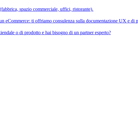
fabbrica, spazio commerciale, uffici, ristorante).
e un eCommerce: ti offriamo consulenza sulla documentazione UX e di p
iendale o di prodotto e hai bisogno di un partner esperto?