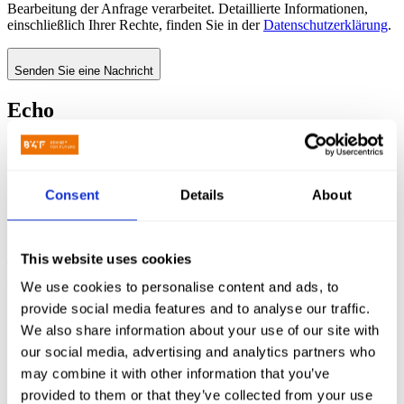
Bearbeitung der Anfrage verarbeitet. Detaillierte Informationen,
einschließlich Ihrer Rechte, finden Sie in der
Datenschutzerklärung
.
Senden Sie eine Nachricht
Echo
Branding und Website der Marketingagentur ECHO
Startseite
Consent
Details
About
Portfolio
Echo
Stichworte:
Grafisches Zeichen
,
KeyVisual-Marken
,
Logotyp
,
Markenbildung
,
Markenidentität
,
Markenstrategie
,
This website uses cookies
Neupositionierung
,
Verkaufspräsentation
,
Webseite
We use cookies to personalise content and ads, to
Branchen:
Professionelle Dienstleistungen
Designteam: Adam Michańków
(Head of Strategy)
provide social media features and to analyse our traffic.
We also share information about your use of our site with
Echo
Die Macht des Verkaufs
our social media, advertising and analytics partners who
may combine it with other information that you’ve
Echo Performance Marketing (nicht zu verwechseln mit Echo
provided to them or that they’ve collected from your use
Investment :)) ist eine Einheit, die Verkaufsprozesse unterstützt,