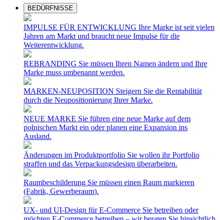
BEDÜRFNISSE
IMPULSE FÜR ENTWICKLUNG
Ihre Marke ist seit vielen
Jahren am Markt und braucht neue Impulse für die
Weiterentwicklung.
REBRANDING
Sie müssen Ihren Namen ändern und Ihre
Marke muss umbenannt werden.
MARKEN-NEUPOSITION
Steigern Sie die Rentabilität
durch die Neupositionierung Ihrer Marke.
NEUE MARKE
Sie führen eine neue Marke auf dem
polnischen Markt ein oder planen eine Expansion ins
Ausland.
Änderungen im Produktportfolio
Sie wollen ihr Portfolio
straffen und das Verpackungsdesign überarbeiten.
Raumbeschilderung
Sie müssen einen Raum markieren
(Fabrik, Gewerberaum).
UX- und UI-Design für E-Commerce
Sie betreiben oder
möchten E-Commerce betreiben – wir beraten Sie hinsichtlich