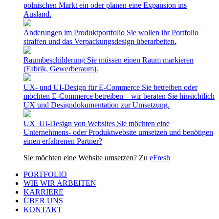
polnischen Markt ein oder planen eine Expansion ins
Ausland.
Änderungen im Produktportfolio
Sie wollen ihr Portfolio
straffen und das Verpackungsdesign überarbeiten.
Raumbeschilderung
Sie müssen einen Raum markieren
(Fabrik, Gewerberaum).
UX- und UI-Design für E-Commerce
Sie betreiben oder
möchten E-Commerce betreiben – wir beraten Sie hinsichtlich
UX und Designdokumentation zur Umsetzung.
UX_UI-Design von Websites
Sie möchten eine
Unternehmens- oder Produktwebsite umsetzen und benötigen
einen erfahrenen Partner?
Sie möchten eine Website umsetzen? Zu
eFresh
PORTFOLIO
WIE WIR ARBEITEN
KARRIERE
ÜBER UNS
KONTAKT