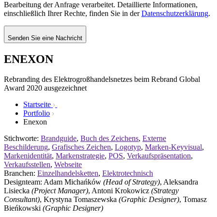
Bearbeitung der Anfrage verarbeitet. Detaillierte Informationen,
einschließlich Ihrer Rechte, finden Sie in der
Datenschutzerklärung
.
Senden Sie eine Nachricht
ENEXON
Rebranding des Elektrogroßhandelsnetzes beim Rebrand Global
Award 2020 ausgezeichnet
Startseite
Portfolio
Enexon
Stichworte:
Brandguide
,
Buch des Zeichens
,
Externe
Beschilderung
,
Grafisches Zeichen
,
Logotyp
,
Marken-Keyvisual
,
Markenidentität
,
Markenstrategie
,
POS
,
Verkaufspräsentation
,
Verkaufsstellen
,
Webseite
Branchen:
Einzelhandelsketten
,
Elektrotechnisch
Designteam: Adam Michańków
(Head of Strategy)
, Aleksandra
Lisiecka
(Project Manager)
, Antoni Krokowicz
(Strategy
Consultant)
, Krystyna Tomaszewska
(Graphic Designer)
, Tomasz
Bieńkowski
(Graphic Designer)