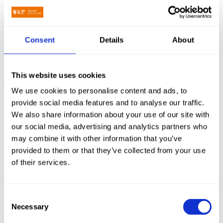
Consent
Details
About
This website uses cookies
We use cookies to personalise content and ads, to
Das Markenbuch
provide social media features and to analyse our traffic.
We also share information about your use of our site with
organisiert das Nachdenken
our social media, advertising and analytics partners who
über den Logotyp
may combine it with other information that you’ve
provided to them or that they’ve collected from your use
Wir haben ein Markenbuch erstellt, in dem die Regeln für die
Verwendung des Logos, der Farben und der Typografie detailliert
of their services.
beschrieben werden. Für ein so großes Unternehmen und viele
Interessengruppen war dies ein sehr wichtiger Schritt.
Consent
Necessary
Selection