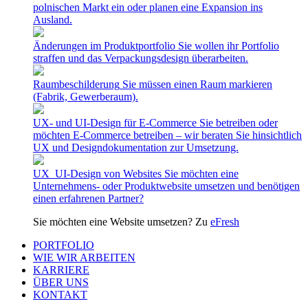
polnischen Markt ein oder planen eine Expansion ins
Ausland.
Änderungen im Produktportfolio
Sie wollen ihr Portfolio
straffen und das Verpackungsdesign überarbeiten.
Raumbeschilderung
Sie müssen einen Raum markieren
(Fabrik, Gewerberaum).
UX- und UI-Design für E-Commerce
Sie betreiben oder
möchten E-Commerce betreiben – wir beraten Sie hinsichtlich
UX und Designdokumentation zur Umsetzung.
UX_UI-Design von Websites
Sie möchten eine
Unternehmens- oder Produktwebsite umsetzen und benötigen
einen erfahrenen Partner?
Sie möchten eine Website umsetzen? Zu
eFresh
PORTFOLIO
WIE WIR ARBEITEN
KARRIERE
ÜBER UNS
KONTAKT