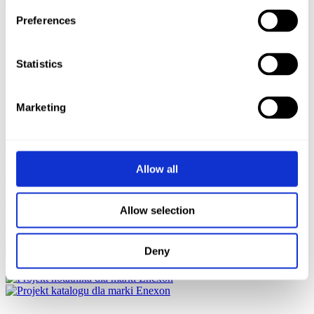
Preferences
Statistics
Strom im Alltag
oder
Gebrauchsmaterialprojekte
Marketing
Der Prozess wurde mit der Gestaltung nahezu aller im Arbeitsalltag
genutzten Medien fortgesetzt. Wir haben ein komplettes Paket an
Verkaufsmaterialien (für 3 Hauptempfängergruppen) entwickelt und
Bürobeschilderungsdesigns sowie Geschenkdesigns vorbereitet. Ein
Allow all
weiteres wichtiges Element war die Entwicklung von
Kommunikationsannahmen in sozialen Medien (LinkedIn, YT,
Facebook) in Zusammenarbeit mit der Marketingabteilung von
Allow selection
Enexon sowie die Entwicklung von Grafikvorlagen für
Werbekampagnen (Google Ads und FB Ads).
Deny