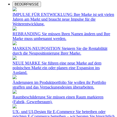
BEDÜRFNISSE
IMPULSE FÜR ENTWICKLUNG
Ihre Marke ist seit vielen
Jahren am Markt und braucht neue Impulse für die
Weiterentwicklung.
REBRANDING
Sie müssen Ihren Namen ändern und Ihre
Marke muss umbenannt werden.
MARKEN-NEUPOSITION
Steigern Sie die Rentabilität
durch die Neupositionierung Ihrer Marke.
NEUE MARKE
Sie führen eine neue Marke auf dem
polnischen Markt ein oder planen eine Expansion ins
Ausland.
Änderungen im Produktportfolio
Sie wollen ihr Portfolio
straffen und das Verpackungsdesign überarbeiten.
Raumbeschilderung
Sie müssen einen Raum markieren
(Fabrik, Gewerberaum).
UX- und UI-Design für E-Commerce
Sie betreiben oder
möchten E-Commerce betreiben – wir beraten Sie hinsichtlich