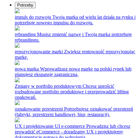
Potrzeby
impuls do rozwoju
Twoja marka od wielu lat działa na rynku i
potrzebuje nowego impulsu do rozwoju.
rebranding
Musisz zmienić nazwę i Twoja marka potrzebuje
rebrandingu.
repozycjonowanie marki
Zwiększ rentowność repozycjonując
markę.
nowa marka
Wprowadzasz nową markę na polski rynek lub
planujesz ekspansję zagraniczną.
Zmiany w portfolio produktowym
Chcesz uprościć
rozbudowane portfolio produktowe i przeprowadzić lifting
opakowań.
oznakowanie przestrzeni
Potrzebujesz oznakować przestrzeń
(fabryki, przestrzeni handlowej, biur, restauracji).
UX i projektowanie UI e-commerce
Prowadzisz lub chcesz
prowadzić eCommerce - doradzamy UX i projektujemy
dokumentację gotową do wdrożenia.