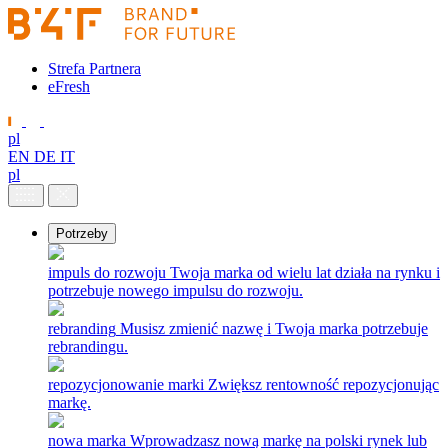
Strefa Partnera
eFresh
pl
EN
DE
IT
pl
Potrzeby
impuls do rozwoju
Twoja marka od wielu lat działa na rynku i
potrzebuje nowego impulsu do rozwoju.
rebranding
Musisz zmienić nazwę i Twoja marka potrzebuje
rebrandingu.
repozycjonowanie marki
Zwiększ rentowność repozycjonując
markę.
nowa marka
Wprowadzasz nową markę na polski rynek lub