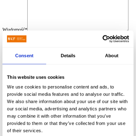
Wiadomość*
Wyrażam zgodę na przetwarzanie moich danych osobowych
przez Brand4Future sp. z o.o. z siedzibą w Poznaniu w celu obsługi
mojego zapytania przesłanego za pośrednictwem formularza
Consent
Details
About
kontaktowego. Podanie danych jest dobrowolne, ale niezbędne do
udzielenia odpowiedzi. Zostałem(-am) poinformowany(-a) o
przysługującym mi prawie dostępu do danych, ich sprostowania,
usunięcia, ograniczenia przetwarzania oraz wniesienia sprzeciwu.
*
This website uses cookies
Chcę otrzymywać od Brand4Future sp. z o.o. informacje
handlowe i marketingowe drogą elektroniczną, w tym newsletter,
We use cookies to personalise content and ads, to
zgodnie z ustawą o świadczeniu usług drogą elektroniczną oraz
provide social media features and to analyse our traffic.
ustawą – Prawo telekomunikacyjne. Zgoda jest dobrowolna i może
być w każdej chwili wycofana.
We also share information about your use of our site with
our social media, advertising and analytics partners who
Administratorem danych osobowych przekazywanych w
may combine it with other information that you’ve
formularzu kontaktowym jest Brand4Future sp. z o.o. z siedzibą w
Poznaniu. Dane będą przetwarzane wyłącznie w celu obsługi
provided to them or that they’ve collected from your use
zapytania. Szczegółowe informacje, w tym dotyczące
of their services.
przysługujących praw, znajdują się w
Polityce prywatności
.