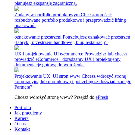
planujesz ekspansję zagraniczną.
Zmiany w portfolio produktowym
Chcesz uprościć
rozbudowane portfolio produktowe i przeprowadzić lifting
opakowań.
oznakowanie przestrzeni
Potrzebujesz oznakować przestrzeń
(fabryki, przestrzeni handlowej, biur, restauracji).
UX i projektowanie UI e-commerce
Prowadzisz lub chcesz
prowadzić eCommerce - doradzamy UX i projektujemy
dokumentację gotową do wdrożenia.
Projektowanie UX_UI stron www
Chcesz wdrożyć stronę
korporacyjną lub produktową i potrzebujesz doświadczonego
Partnera?
Chcesz wdrożyć stronę www? Przejdź do
eFresh
Portfolio
Jak pracujemy
Kariera
O nas
Kontakt