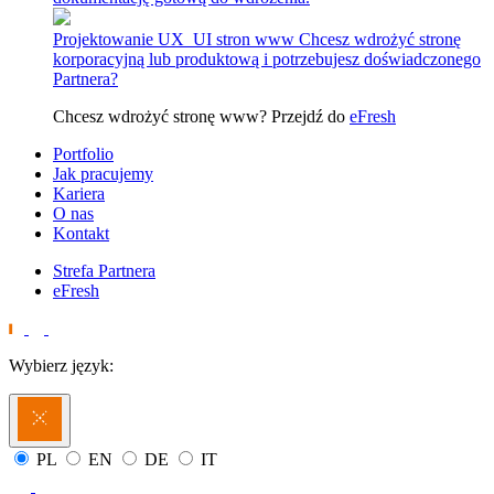
Projektowanie UX_UI stron www
Chcesz wdrożyć stronę
korporacyjną lub produktową i potrzebujesz doświadczonego
Partnera?
Chcesz wdrożyć stronę www? Przejdź do
eFresh
Portfolio
Jak pracujemy
Kariera
O nas
Kontakt
Strefa Partnera
eFresh
Wybierz język:
PL
EN
DE
IT