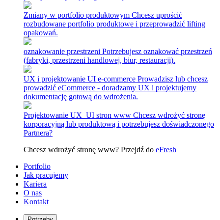
Zmiany w portfolio produktowym
Chcesz uprościć
rozbudowane portfolio produktowe i przeprowadzić lifting
opakowań.
oznakowanie przestrzeni
Potrzebujesz oznakować przestrzeń
(fabryki, przestrzeni handlowej, biur, restauracji).
UX i projektowanie UI e-commerce
Prowadzisz lub chcesz
prowadzić eCommerce - doradzamy UX i projektujemy
dokumentację gotową do wdrożenia.
Projektowanie UX_UI stron www
Chcesz wdrożyć stronę
korporacyjną lub produktową i potrzebujesz doświadczonego
Partnera?
Chcesz wdrożyć stronę www? Przejdź do
eFresh
Portfolio
Jak pracujemy
Kariera
O nas
Kontakt
Potrzeby