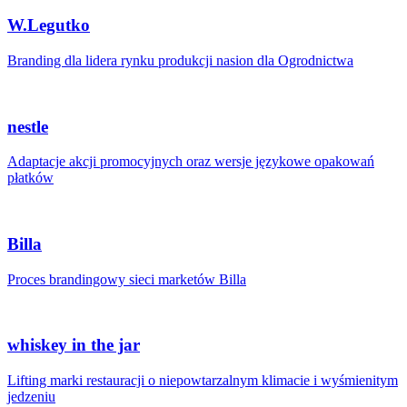
W.Legutko
Branding dla lidera rynku produkcji nasion dla Ogrodnictwa
nestle
Adaptacje akcji promocyjnych oraz wersje językowe opakowań
płatków
Billa
Proces brandingowy sieci marketów Billa
whiskey in the jar
Lifting marki restauracji o niepowtarzalnym klimacie i wyśmienitym
jedzeniu