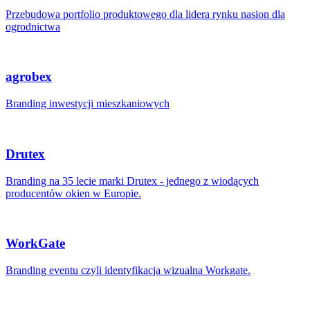
Przebudowa portfolio produktowego dla lidera rynku nasion dla
ogrodnictwa
agrobex
Branding inwestycji mieszkaniowych
Drutex
Branding na 35 lecie marki Drutex - jednego z wiodących
producentów okien w Europie.
WorkGate
Branding eventu czyli identyfikacja wizualna Workgate.