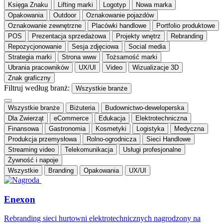
Księga Znaku
Lifting marki
Logotyp
Nowa marka
Opakowania
Outdoor
Oznakowanie pojazdów
Oznakowanie zewnętrzne
Placówki handlowe
Portfolio produktowe
POS
Prezentacja sprzedażowa
Projekty wnętrz
Rebranding
Repozycjonowanie
Sesja zdjęciowa
Social media
Strategia marki
Strona www
Tożsamość marki
Ubrania pracowników
UX/UI
Video
Wizualizacje 3D
Znak graficzny
Filtruj według branż:
Wszystkie branże
Wszystkie branże
Biżuteria
Budownictwo-deweloperska
Dla Zwierząt
eCommerce
Edukacja
Elektrotechniczna
Finansowa
Gastronomia
Kosmetyki
Logistyka
Medyczna
Produkcja przemysłowa
Rolno-ogrodnicza
Sieci Handlowe
Streaming video
Telekomunikacja
Usługi profesjonalne
Żywność i napoje
Wszystkie
Branding
Opakowania
UX/UI
Enexon
Rebranding sieci hurtowni elektrotechnicznych nagrodzony na