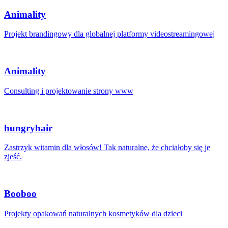
Animality
Projekt brandingowy dla globalnej platformy videostreamingowej
Animality
Consulting i projektowanie strony www
hungryhair
Zastrzyk witamin dla włosów! Tak naturalne, że chciałoby się je
zjeść.
Booboo
Projekty opakowań naturalnych kosmetyków dla dzieci