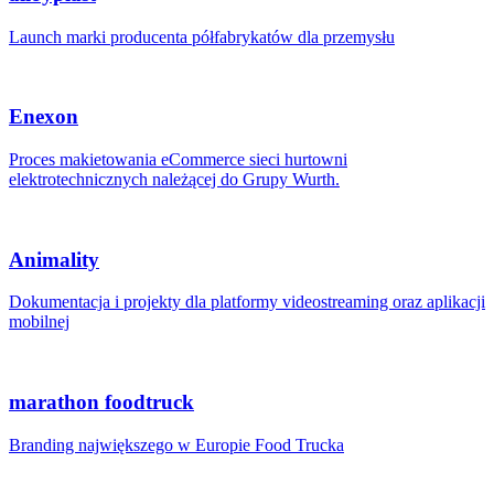
Launch marki producenta półfabrykatów dla przemysłu
Enexon
Proces makietowania eCommerce sieci hurtowni
elektrotechnicznych należącej do Grupy Wurth.
Animality
Dokumentacja i projekty dla platformy videostreaming oraz aplikacji
mobilnej
marathon foodtruck
Branding największego w Europie Food Trucka