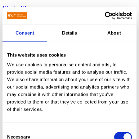
Warta Glass
Branding hut szkła
Consent
Details
About
BCC
Rebranding dla lidera branży wdrożeń systemu SAP w Polsce.
This website uses cookies
We use cookies to personalise content and ads, to
provide social media features and to analyse our traffic.
Window2Print
We also share information about your use of our site with
our social media, advertising and analytics partners who
Branding i proces makietowania e-commerce Window2Print czyli
may combine it with other information that you’ve
drukarni online o europejskim zasięgu
provided to them or that they’ve collected from your use
of their services.
Zakolovers
Branding dla butikowego hotelu z góralską duszą w Zakopanem
Consent
Necessary
Selection