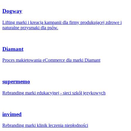
Dogway
Lifting marki i kreacja kampanii dla firmy produkującej zdrowe i
naturalne przysmaki dla psów.
Diamant
Proces makietowania eCommerce dla marki Diamant
supermemo
Rebranding marki edukacyjnej - sieci szkół językowych
invimed
Rebranding marki klinik leczenia niepłodności