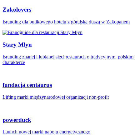
Zakolovers
Branding dla butikowego hotelu z góralską duszą w Zakopanem
Stary Młyn
Branding znanej i lubianej sieci restauracji o tradycyjnym, polskim
charakterze
fundacja centaurus
Lifting marki międzynarodowej organizacji non-profit
powerduck
Launch nowej marki napoju energetycznego