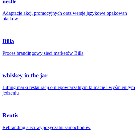
nestle
Adaptacje akcji promocyjnych oraz wersje językowe opakowań
płatków
Billa
Proces brandingowy sieci marketów Billa
whiskey in the jar
Lifting marki restauracji o niepowtarzalnym klimacie i wyśmienitym
jedzeniu
Rentis
Rebranding sieci wypożyczalni samochodów