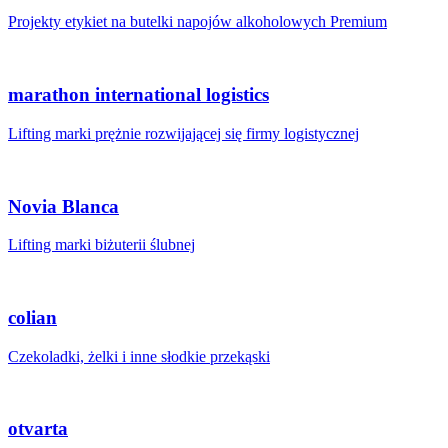
Projekty etykiet na butelki napojów alkoholowych Premium
marathon international logistics
Lifting marki prężnie rozwijającej się firmy logistycznej
Novia Blanca
Lifting marki biżuterii ślubnej
colian
Czekoladki, żelki i inne słodkie przekąski
otvarta