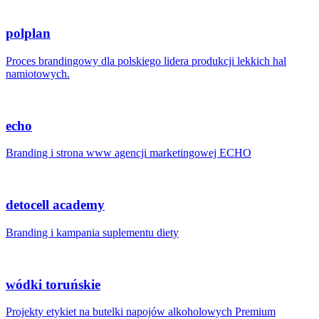
polplan
Proces brandingowy dla polskiego lidera produkcji lekkich hal
namiotowych.
echo
Branding i strona www agencji marketingowej ECHO
detocell academy
Branding i kampania suplementu diety
wódki toruńskie
Projekty etykiet na butelki napojów alkoholowych Premium