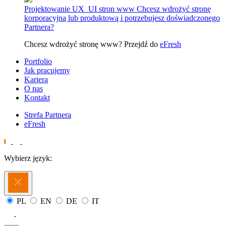
Projektowanie UX_UI stron www
Chcesz wdrożyć stronę
korporacyjną lub produktową i potrzebujesz doświadczonego
Partnera?
Chcesz wdrożyć stronę www? Przejdź do
eFresh
Portfolio
Jak pracujemy
Kariera
O nas
Kontakt
Strefa Partnera
eFresh
Wybierz język:
PL
EN
DE
IT