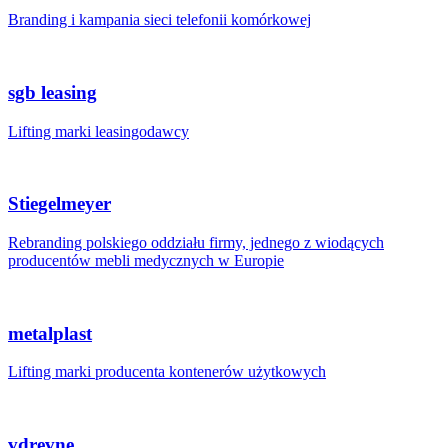
Branding i kampania sieci telefonii komórkowej
sgb leasing
Lifting marki leasingodawcy
Stiegelmeyer
Rebranding polskiego oddziału firmy, jednego z wiodących
producentów mebli medycznych w Europie
metalplast
Lifting marki producenta kontenerów użytkowych
vdrevne