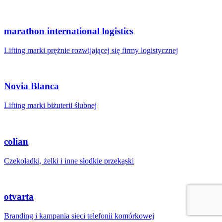
marathon international logistics
Lifting marki prężnie rozwijającej się firmy logistycznej
Novia Blanca
Lifting marki biżuterii ślubnej
colian
Czekoladki, żelki i inne słodkie przekąski
otvarta
Branding i kampania sieci telefonii komórkowej