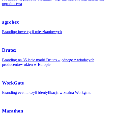
ogrodnictwa
agrobex
Branding inwestycji mieszkaniowych
Drutex
Branding na 35 lecie marki Drutex - jednego z wiodących
producentów okien w Europie.
WorkGate
Branding eventu czyli identyfikacja wizualna Workgate.
Marathon