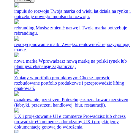
impuls do rozwoju
Twoja marka od wielu lat działa na rynku i
potrzebuje nowego impulsu do rozwoju.
rebranding
Musisz zmienić nazwę i Twoja marka potrzebuje
rebrandingu.
repozycjonowanie marki
Zwiększ rentowność repozycjonując
markę.
nowa marka
Wprowadzasz nową markę na polski rynek lub
planujesz ekspansję zagraniczną.
Zmiany w portfolio produktowym
Chcesz uprościć
rozbudowane portfolio produktowe i przeprowadzić lifting
opakowań.
oznakowanie przestrzeni
Potrzebujesz oznakować przestrzeń
(fabryki, przestrzeni handlowej, biur, restauracji).
UX i projektowanie UI e-commerce
Prowadzisz lub chcesz
prowadzić eCommerce - doradzamy UX i projektujemy
dokumentację gotową do wdrożenia.