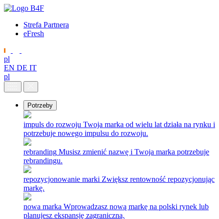
Strefa Partnera
eFresh
pl
EN
DE
IT
pl
Potrzeby
impuls do rozwoju
Twoja marka od wielu lat działa na rynku i
potrzebuje nowego impulsu do rozwoju.
rebranding
Musisz zmienić nazwę i Twoja marka potrzebuje
rebrandingu.
repozycjonowanie marki
Zwiększ rentowność repozycjonując
markę.
nowa marka
Wprowadzasz nową markę na polski rynek lub
planujesz ekspansję zagraniczną.