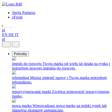
Strefa Partnera
eFresh
pl
EN
DE
IT
pl
Potrzeby
impuls do rozwoju
Twoja marka od wielu lat działa na rynku i
potrzebuje nowego impulsu do rozwoju.
rebranding
Musisz zmienić nazwę i Twoja marka potrzebuje
rebrandingu.
repozycjonowanie marki
Zwiększ rentowność repozycjonując
markę.
nowa marka
Wprowadzasz nową markę na polski rynek lub
planujesz ekspansję zagraniczną.