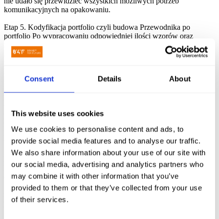
nie udało się przewidzieć wszystkich możliwych potrzeb
komunikacyjnych na opakowaniu.
Etap 5. Kodyfikacja portfolio czyli budowa Przewodnika po
portfolio
Po wypracowaniu odpowiedniej ilości wzorów oraz
reprezentatywnych projektów opakowań produktów tworzymy
Przewodnik po portfolio
, który wyjaśnia zasady w jaki sposób
projektuje się kolejne typy opakowań w ramach kategorii oraz nowe
kategorie.
Consent
Details
About
Etap 6. Praktyczne szkolenie z prawidłowego zastosowania
Przewodnika
W oparciu o zaprojektowane layouty oraz na bazie
wypracowanych wzorów zespół projektowy Klienta nie tylko
This website uses cookies
potrafi lepiej wdrożyć nowe założenia portfolio ale również
realizacja zadań projektowych zajmuje mniej czasu (z uwagi na
We use cookies to personalise content and ads, to
korzystanie z gotowych layoutów oraz bibliotek ikon i oznakowań
provide social media features and to analyse our traffic.
wypracowanych na etapie kodyfikacji).
We also share information about your use of our site with
Etap 7. Opracowanie projektów wszystkich produktów w portfolio
our social media, advertising and analytics partners who
Naszym celem jest stworzyć podwaliny oraz materiał szkoleniowy
may combine it with other information that you’ve
dla zespołu projektowego Klienta ale nie projektujemy wszystkich
SKU. Zadanie to realizuje zespół Klienta - szybciej i taniej z uwagi
provided to them or that they’ve collected from your use
na stałą obecność w firmie, a uzyskany efekt daje satysfakcję i
of their services.
przynosi pożądany efekt.