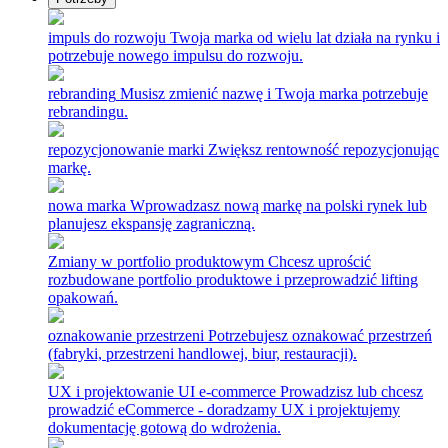
impuls do rozwoju
Twoja marka od wielu lat działa na rynku i
potrzebuje nowego impulsu do rozwoju.
rebranding
Musisz zmienić nazwę i Twoja marka potrzebuje
rebrandingu.
repozycjonowanie marki
Zwiększ rentowność repozycjonując
markę.
nowa marka
Wprowadzasz nową markę na polski rynek lub
planujesz ekspansję zagraniczną.
Zmiany w portfolio produktowym
Chcesz uprościć
rozbudowane portfolio produktowe i przeprowadzić lifting
opakowań.
oznakowanie przestrzeni
Potrzebujesz oznakować przestrzeń
(fabryki, przestrzeni handlowej, biur, restauracji).
UX i projektowanie UI e-commerce
Prowadzisz lub chcesz
prowadzić eCommerce - doradzamy UX i projektujemy
dokumentację gotową do wdrożenia.