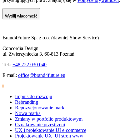
przysługujących praw, znajdują się w
Polityce prywatności
.
Wyślij wiadomość
Brand4Future Sp. z o.o. (dawniej Show Service)
Concordia Design
ul. Zwierzyniecka 3, 60-813 Poznań
Tel.:
+48 722 030 040
E-mail:
office@brand4future.eu
Impuls do rozwoju
Rebranding
Repozycjonowanie marki
Nowa marka
Zmiany w portfolio produktowym
Oznakowanie przestrzeni
UX i projektowanie UI e-commerce
Projektowanie UX_UI stron www