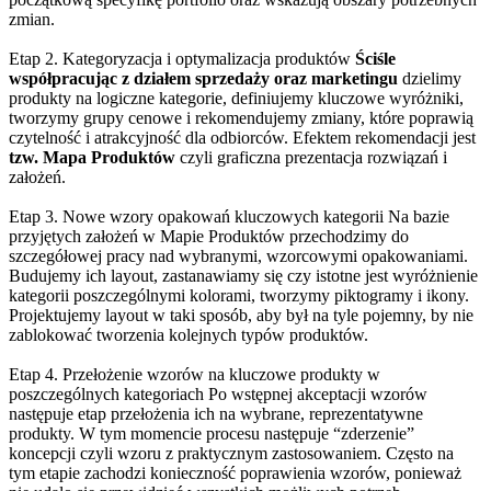
zmian.
Etap 2. Kategoryzacja i optymalizacja produktów
Ściśle
współpracując z działem sprzedaży oraz marketingu
dzielimy
produkty na logiczne kategorie, definiujemy kluczowe wyróżniki,
tworzymy grupy cenowe i rekomendujemy zmiany, które poprawią
czytelność i atrakcyjność dla odbiorców. Efektem rekomendacji jest
tzw. Mapa Produktów
czyli graficzna prezentacja rozwiązań i
założeń.
Etap 3. Nowe wzory opakowań kluczowych kategorii
Na bazie
przyjętych założeń w Mapie Produktów przechodzimy do
szczegółowej pracy nad wybranymi, wzorcowymi opakowaniami.
Budujemy ich layout, zastanawiamy się czy istotne jest wyróżnienie
kategorii poszczególnymi kolorami, tworzymy piktogramy i ikony.
Projektujemy layout w taki sposób, aby był na tyle pojemny, by nie
zablokować tworzenia kolejnych typów produktów.
Etap 4. Przełożenie wzorów na kluczowe produkty w
poszczególnych kategoriach
Po wstępnej akceptacji wzorów
następuje etap przełożenia ich na wybrane, reprezentatywne
produkty. W tym momencie procesu następuje “zderzenie”
koncepcji czyli wzoru z praktycznym zastosowaniem. Często na
tym etapie zachodzi konieczność poprawienia wzorów, ponieważ