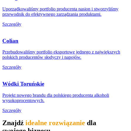
Uporządkowaliśmy portfolio producenta nasion i stworzyliśmy
przewodnik do efektywnego zarządzania produktami.
Szczegóły
Colian
Przebudowaliśmy portfolio eksportowe jednego z największych
polskich producentów słodyczy i napojów.
Szczegóły
Wódki Toruńskie
Projekt nowego brandu dla polskiego producenta alkoholi
wysokoprocentowych.
Szczegóły
Znajdź
idealne rozwiązanie
dla
swojego biznesu