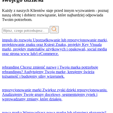
Każdy z naszych Klientów staje przed innym wyzwaniem - poznaj
naszą ofertę i dobierz rozwiązanie, które najbardziej odpowiada
Twoim potrzebom.
impuls do rozwoju
Uporządkowanie lub repozycjonowanie marki,
projektowanie znaku oraz Księgi Znaku, projekty Key Visuala
marki, projekty materiałów użytkowych i opakowań, social media
oraz strona www lub/i eCommerce.
rebranding
Chcesz zmienić nazwę i Twoja marka potrzebuje
rebrandingu? Audytujemy Twoją markę, kreujemy świeżą
tożsamość i budujemy silny wizerunek.
repozycjonowanie marki
Zwiększ zyski dzięki repozycjonowaniu.
Analizujemy Twoje grupy docelowe, segmentujemy rynek i
wprowadzamy zmiany, które działają.
nowa marka
Wprowadzasz nową markę lub planujesz ekspansję?