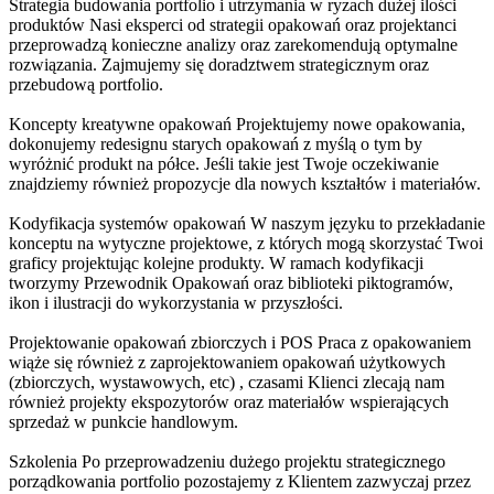
Strategia budowania portfolio i utrzymania w ryzach dużej ilości
produktów
Nasi eksperci od strategii opakowań oraz projektanci
przeprowadzą konieczne analizy oraz zarekomendują optymalne
rozwiązania. Zajmujemy się doradztwem strategicznym oraz
przebudową portfolio.
Koncepty kreatywne opakowań
Projektujemy nowe opakowania,
dokonujemy redesignu starych opakowań z myślą o tym by
wyróżnić produkt na półce. Jeśli takie jest Twoje oczekiwanie
znajdziemy również propozycje dla nowych kształtów i materiałów.
Kodyfikacja systemów opakowań
W naszym języku to przekładanie
konceptu na wytyczne projektowe, z których mogą skorzystać Twoi
graficy projektując kolejne produkty. W ramach kodyfikacji
tworzymy Przewodnik Opakowań oraz biblioteki piktogramów,
ikon i ilustracji do wykorzystania w przyszłości.
Projektowanie opakowań zbiorczych i POS
Praca z opakowaniem
wiąże się również z zaprojektowaniem opakowań użytkowych
(zbiorczych, wystawowych, etc) , czasami Klienci zlecają nam
również projekty ekspozytorów oraz materiałów wspierających
sprzedaż w punkcie handlowym.
Szkolenia
Po przeprowadzeniu dużego projektu strategicznego
porządkowania portfolio pozostajemy z Klientem zazwyczaj przez