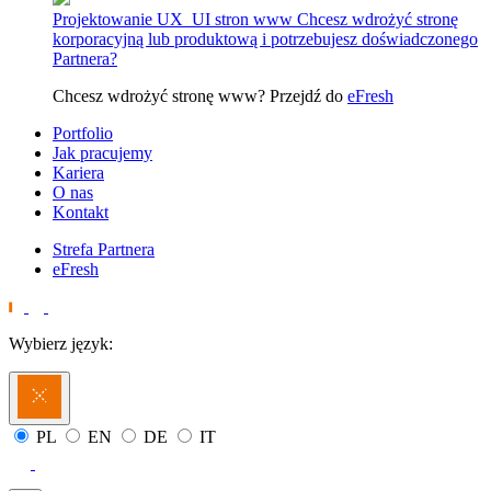
Projektowanie UX_UI stron www
Chcesz wdrożyć stronę
korporacyjną lub produktową i potrzebujesz doświadczonego
Partnera?
Chcesz wdrożyć stronę www? Przejdź do
eFresh
Portfolio
Jak pracujemy
Kariera
O nas
Kontakt
Strefa Partnera
eFresh
Wybierz język:
PL
EN
DE
IT