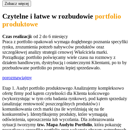
Zobacz więcej
Czytelne i łatwe w rozbudowie
portfolio
produktowe
Czas realizacji:
od 2 do 6 miesięcy
Praca z portfolio opakowań wymaga dogłębnego poznania specyfiki
rynku, zrozumienia potrzeb nabywców produktów oraz
szczegółowej analizy strategii cenowej Właściciela marki.
Porządkując portfolio poświęcamy wiele czasu na rozmowy z
działem handlowym, dystrybucją i ostatecznymi Klientami, po to by
przebudowane portfolio po prostu lepiej sprzedawało.
porozmawiajmy
Etap 1. Audyt portfolio produktowego
Analizujemy kompleksowo
ofertę firmy pod kątem czytelności dla Klienta końcowego
(wykorzystując w tym celu badania rynkowe), pod kątem sprzedaży
(analizując rentowność poszczególnych produktów) i
komunikowania cech marki (na ile wyróżniają się na tle
konkurentów). Identyfikujemy produkty, które wymagają
odświeżenia, uproszczenia lub wycofania. Dla zobrazowania
sytuacji tworzymy
tzw. Mapa Audytu Portfolio
, która pokazuję
początkową specyfikę portfolio oraz wskazują obszary potrzebnych