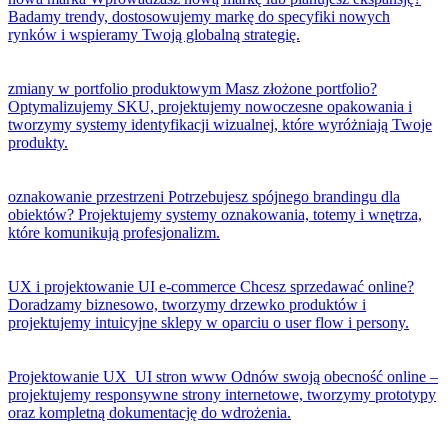
Badamy trendy, dostosowujemy markę do specyfiki nowych
rynków i wspieramy Twoją globalną strategię.
zmiany w portfolio produktowym
Masz złożone portfolio?
Optymalizujemy SKU, projektujemy nowoczesne opakowania i
tworzymy systemy identyfikacji wizualnej, które wyróżniają Twoje
produkty.
oznakowanie przestrzeni
Potrzebujesz spójnego brandingu dla
obiektów? Projektujemy systemy oznakowania, totemy i wnętrza,
które komunikują profesjonalizm.
UX i projektowanie UI e-commerce
Chcesz sprzedawać online?
Doradzamy biznesowo, tworzymy drzewko produktów i
projektujemy intuicyjne sklepy w oparciu o user flow i persony.
Projektowanie UX_UI stron www
Odnów swoją obecność online –
projektujemy responsywne strony internetowe, tworzymy prototypy
oraz kompletną dokumentację do wdrożenia.