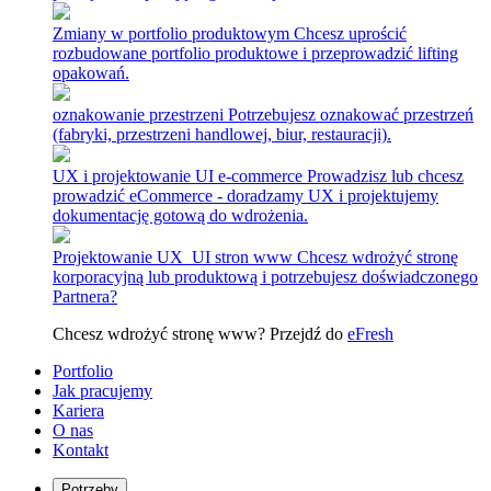
Zmiany w portfolio produktowym
Chcesz uprościć
rozbudowane portfolio produktowe i przeprowadzić lifting
opakowań.
oznakowanie przestrzeni
Potrzebujesz oznakować przestrzeń
(fabryki, przestrzeni handlowej, biur, restauracji).
UX i projektowanie UI e-commerce
Prowadzisz lub chcesz
prowadzić eCommerce - doradzamy UX i projektujemy
dokumentację gotową do wdrożenia.
Projektowanie UX_UI stron www
Chcesz wdrożyć stronę
korporacyjną lub produktową i potrzebujesz doświadczonego
Partnera?
Chcesz wdrożyć stronę www? Przejdź do
eFresh
Portfolio
Jak pracujemy
Kariera
O nas
Kontakt
Potrzeby