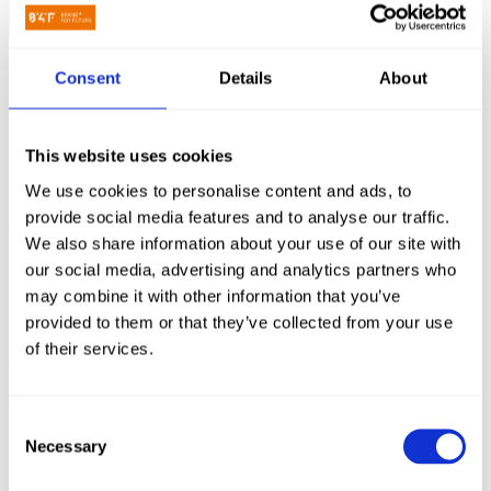
Wyślij wiadomość
Makarena
Consent
Details
About
Projektowanie strony www kultowych galaretek Makarena.
This website uses cookies
Strona główna
Portfolio
We use cookies to personalise content and ads, to
Makarena
provide social media features and to analyse our traffic.
Tagi:
Strona www
,
UX/UI
We also share information about your use of our site with
Branże:
Żywność i napoje
our social media, advertising and analytics partners who
Zespół projektowy: Adam Michańków
(Head of Strategy)
may combine it with other information that you’ve
O marce Makarena
i naszym zadaniu
provided to them or that they’ve collected from your use
of their services.
Od właściciela marki kultowych galaretek Makarena otrzymaliśmy
zadanie zaprojektowania i wdrożenia nowego serwisu www. Z
założenia miał to być serwis wizerunkowy, którego celem było
Consent
pokazanie tożsamości tej wyjątkowej, znanej od pokoleń marki
Necessary
FMCG.
Selection