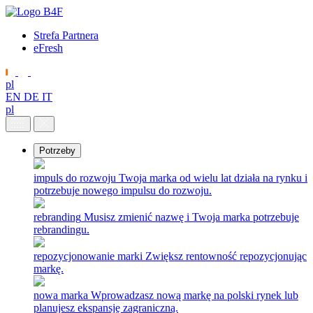
Strefa Partnera
eFresh
pl
EN
DE
IT
pl
Potrzeby
impuls do rozwoju
Twoja marka od wielu lat działa na rynku i
potrzebuje nowego impulsu do rozwoju.
rebranding
Musisz zmienić nazwę i Twoja marka potrzebuje
rebrandingu.
repozycjonowanie marki
Zwiększ rentowność repozycjonując
markę.
nowa marka
Wprowadzasz nową markę na polski rynek lub
planujesz ekspansję zagraniczną.