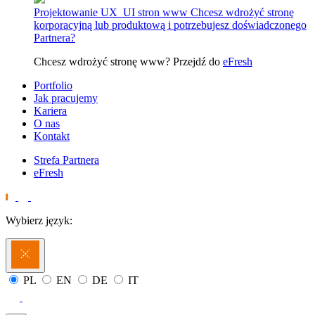
Projektowanie UX_UI stron www
Chcesz wdrożyć stronę
korporacyjną lub produktową i potrzebujesz doświadczonego
Partnera?
Chcesz wdrożyć stronę www? Przejdź do
eFresh
Portfolio
Jak pracujemy
Kariera
O nas
Kontakt
Strefa Partnera
eFresh
Wybierz język:
PL
EN
DE
IT