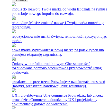
impuls do rozwoju
Twoja marka od wielu lat działa na rynku i
potrzebuje nowego impulsu do rozwoju.
rebranding
Musisz zmienić nazwę i Twoja marka potrzebuje
rebrandingu.
repozycjonowanie marki
Zwiększ rentowność repozycjonując
markę.
nowa marka
Wprowadzasz nową markę na polski rynek lub
planujesz ekspansję zagraniczną.
Zmiany w portfolio produktowym
Chcesz uprościć
rozbudowane portfolio produktowe i przeprowadzić lifting
opakowań.
oznakowanie przestrzeni
Potrzebujesz oznakować przestrzeń
(fabryki, przestrzeni handlowej, biur, restauracji).
UX i projektowanie UI e-commerce
Prowadzisz lub chcesz
prowadzić eCommerce - doradzamy UX i projektujemy
dokumentację gotową do wdrożenia.