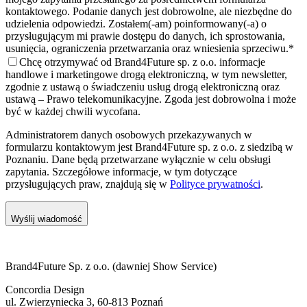
kontaktowego. Podanie danych jest dobrowolne, ale niezbędne do
udzielenia odpowiedzi. Zostałem(-am) poinformowany(-a) o
przysługującym mi prawie dostępu do danych, ich sprostowania,
usunięcia, ograniczenia przetwarzania oraz wniesienia sprzeciwu.
*
Chcę otrzymywać od Brand4Future sp. z o.o. informacje
handlowe i marketingowe drogą elektroniczną, w tym newsletter,
zgodnie z ustawą o świadczeniu usług drogą elektroniczną oraz
ustawą – Prawo telekomunikacyjne. Zgoda jest dobrowolna i może
być w każdej chwili wycofana.
Administratorem danych osobowych przekazywanych w
formularzu kontaktowym jest Brand4Future sp. z o.o. z siedzibą w
Poznaniu. Dane będą przetwarzane wyłącznie w celu obsługi
zapytania. Szczegółowe informacje, w tym dotyczące
przysługujących praw, znajdują się w
Polityce prywatności
.
Wyślij wiadomość
Brand4Future Sp. z o.o. (dawniej Show Service)
Concordia Design
ul. Zwierzyniecka 3, 60-813 Poznań