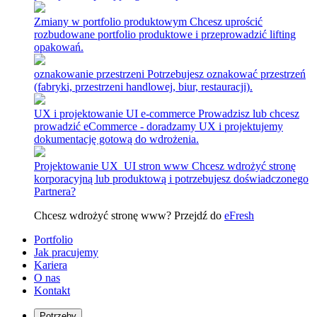
Zmiany w portfolio produktowym
Chcesz uprościć
rozbudowane portfolio produktowe i przeprowadzić lifting
opakowań.
oznakowanie przestrzeni
Potrzebujesz oznakować przestrzeń
(fabryki, przestrzeni handlowej, biur, restauracji).
UX i projektowanie UI e-commerce
Prowadzisz lub chcesz
prowadzić eCommerce - doradzamy UX i projektujemy
dokumentację gotową do wdrożenia.
Projektowanie UX_UI stron www
Chcesz wdrożyć stronę
korporacyjną lub produktową i potrzebujesz doświadczonego
Partnera?
Chcesz wdrożyć stronę www? Przejdź do
eFresh
Portfolio
Jak pracujemy
Kariera
O nas
Kontakt
Potrzeby