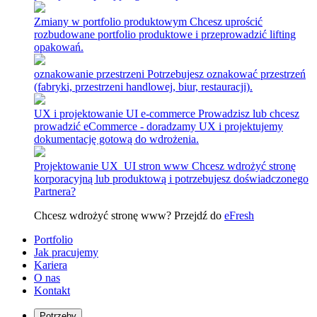
Zmiany w portfolio produktowym
Chcesz uprościć
rozbudowane portfolio produktowe i przeprowadzić lifting
opakowań.
oznakowanie przestrzeni
Potrzebujesz oznakować przestrzeń
(fabryki, przestrzeni handlowej, biur, restauracji).
UX i projektowanie UI e-commerce
Prowadzisz lub chcesz
prowadzić eCommerce - doradzamy UX i projektujemy
dokumentację gotową do wdrożenia.
Projektowanie UX_UI stron www
Chcesz wdrożyć stronę
korporacyjną lub produktową i potrzebujesz doświadczonego
Partnera?
Chcesz wdrożyć stronę www? Przejdź do
eFresh
Portfolio
Jak pracujemy
Kariera
O nas
Kontakt
Potrzeby