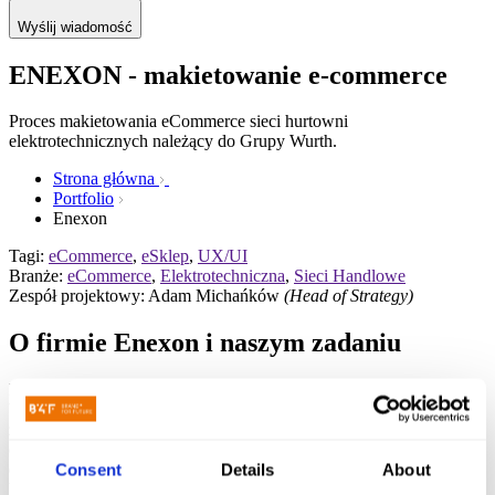
Wyślij wiadomość
ENEXON - makietowanie e-commerce
Proces makietowania eCommerce sieci hurtowni
elektrotechnicznych należący do Grupy Wurth.
Strona główna
Portfolio
Enexon
Tagi:
eCommerce
,
eSklep
,
UX/UI
Branże:
eCommerce
,
Elektrotechniczna
,
Sieci Handlowe
Zespół projektowy: Adam Michańków
(Head of Strategy)
O firmie Enexon
i naszym zadaniu
Enexon to sieć hurtowni elektrotechnicznych należąca do Grupy
Wurth. Po wykonaniu projektu rebrandingu dla marki Enexon
zostaliśmy poproszeni o wykonanie projektu consultingowego i
opracowanie dokumentacji do wdrożenia rozbudowanego
eCommerce w technologii Magento 2.0.
Wykonawcą wdrożenia
Consent
Details
About
był estoński softwarehouse obsługujący Grupę Wurth.