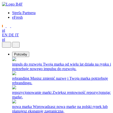
Strefa Partnera
eFresh
pl
EN
DE
IT
pl
Potrzeby
impuls do rozwoju
Twoja marka od wielu lat działa na rynku i
potrzebuje nowego impulsu do rozwoju.
rebranding
Musisz zmienić nazwę i Twoja marka potrzebuje
rebrandingu.
repozycjonowanie marki
Zwiększ rentowność repozycjonując
markę.
nowa marka
Wprowadzasz nową markę na polski rynek lub
planujesz ekspansję zagraniczną.