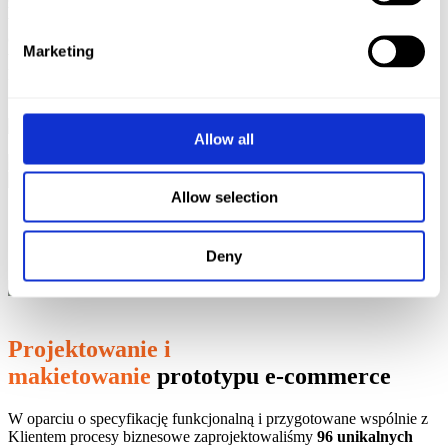
z Klientem drzewka kategorii i wybraliśmy do tego drzewka
wzorcowe produkty wraz z opisami, contentem zdjęciowym i video
oraz kartami technicznymi i cenami. Ponadto opracowaliśmy listę
Marketing
widoków w wersji desktop i mobile wraz z opisami user flow oraz
kryteriami odbioru określonych procesów.
Allow all
Allow selection
Deny
Projektowanie i
makietowanie
prototypu e-commerce
W oparciu o specyfikację funkcjonalną i przygotowane wspólnie z
Klientem procesy biznesowe zaprojektowaliśmy
96 unikalnych