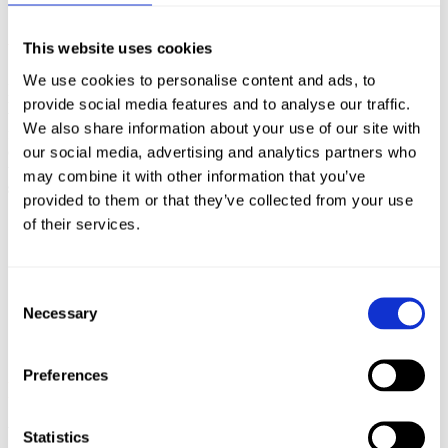
Analiza
przed etapem projektowania
This website uses cookies
We use cookies to personalise content and ads, to
Z uwagi na specyfikę projektu, etap analizy przedwdrożeniowej był
rozbudowany i bazował na cyklu warsztatów. Obejmował analizę
provide social media features and to analyse our traffic.
wymagań zebranych od Product Ownera po stronie Enexon, analizę
We also share information about your use of our site with
funkcjonalności esklepów konkurencyjnych sieci hurtowni w Polsce
our social media, advertising and analytics partners who
oraz zebranie wytycznych wdrożeniowych od softwarehouse (
w
tym zasady integracji z wewnętrznym ERP oraz PiM –
may combine it with other information that you’ve
systemem zarządzania ponad 60.000 produktów na platformie
).
provided to them or that they’ve collected from your use
of their services.
Consent
Necessary
Selection
Preferences
Lista widoków
i funkcjonalności
W ramach przygotowania dokumentacji zaczęliśmy od uzgodnienia
Statistics