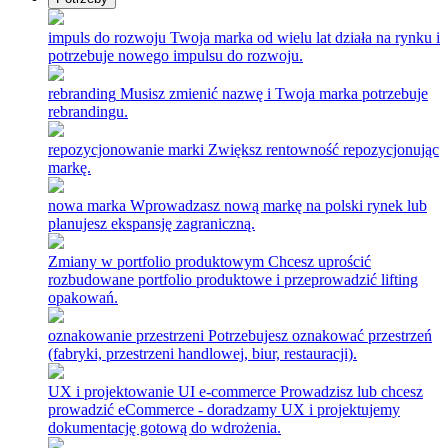
impuls do rozwoju
Twoja marka od wielu lat działa na rynku i
potrzebuje nowego impulsu do rozwoju.
rebranding
Musisz zmienić nazwę i Twoja marka potrzebuje
rebrandingu.
repozycjonowanie marki
Zwiększ rentowność repozycjonując
markę.
nowa marka
Wprowadzasz nową markę na polski rynek lub
planujesz ekspansję zagraniczną.
Zmiany w portfolio produktowym
Chcesz uprościć
rozbudowane portfolio produktowe i przeprowadzić lifting
opakowań.
oznakowanie przestrzeni
Potrzebujesz oznakować przestrzeń
(fabryki, przestrzeni handlowej, biur, restauracji).
UX i projektowanie UI e-commerce
Prowadzisz lub chcesz
prowadzić eCommerce - doradzamy UX i projektujemy
dokumentację gotową do wdrożenia.