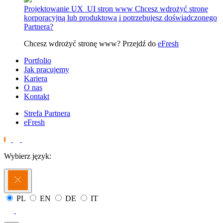
Projektowanie UX_UI stron www
Chcesz wdrożyć stronę
korporacyjną lub produktową i potrzebujesz doświadczonego
Partnera?
Chcesz wdrożyć stronę www? Przejdź do
eFresh
Portfolio
Jak pracujemy
Kariera
O nas
Kontakt
Strefa Partnera
eFresh
Wybierz język:
PL
EN
DE
IT