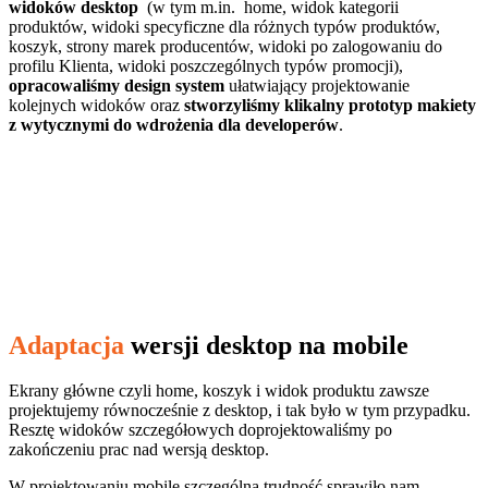
widoków desktop
(w tym m.in. home, widok kategorii
produktów, widoki specyficzne dla różnych typów produktów,
koszyk, strony marek producentów, widoki po zalogowaniu do
profilu Klienta, widoki poszczególnych typów promocji),
opracowaliśmy design system
ułatwiający projektowanie
kolejnych widoków oraz
stworzyliśmy klikalny prototyp makiety
z wytycznymi do wdrożenia dla developerów
.
Adaptacja
wersji desktop na mobile
Ekrany główne czyli home, koszyk i widok produktu zawsze
projektujemy równocześnie z desktop, i tak było w tym przypadku.
Resztę widoków szczegółowych doprojektowaliśmy po
zakończeniu prac nad wersją desktop.
W projektowaniu mobile szczególną trudność sprawiło nam