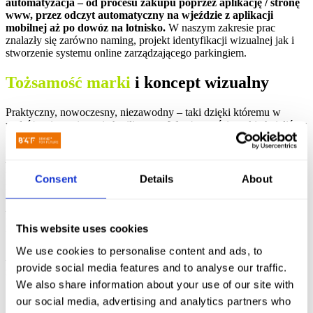
automatyzacja – od procesu zakupu poprzez aplikację / stronę
www, przez odczyt automatyczny na wjeździe z aplikacji
mobilnej aż po dowóz na lotnisko.
W naszym zakresie prac
znalazły się zarówno naming, projekt identyfikacji wizualnej jak i
stworzenie systemu online zarządzającego parkingiem.
Tożsamość marki
i koncept wizualny
Praktyczny, nowoczesny, niezawodny – taki dzięki któremu w
podróży nie tracisz ani chwili czasu. W tożsamości marki chcieliśmy
uchwycić założenia strategiczne Właściciela:
– samoobsługowa płatność dzięki aplikacji mobilnej, wjazd na
wybrane, podświetlone miejsce (w celu szybszego odnalezienia
Consent
Details
About
miejsca)
– możliwość skorzystania z toalet z prysznicem urządzonymi w
klasie premium oraz poczekania w minirestauracji przy stacji
This website uses cookies
benzynowej połączonej z parkingiem
We use cookies to personalise content and ads, to
– transfer lotniskowy co 10 min dedykowanym busem, z informacją
provide social media features and to analyse our traffic.
zawartą w aplikacji mobilnej
We also share information about your use of our site with
our social media, advertising and analytics partners who