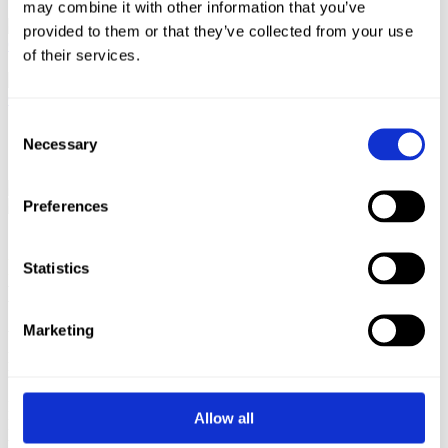
may combine it with other information that you’ve
provided to them or that they’ve collected from your use
of their services.
Consent
Necessary
Selection
Preferences
Nazwa, znak graficzny
i wybrany
Statistics
KeyVisual marki
Marketing
W namingu naszym celem było pokazanie bardzo wysokiego
poziomu kultury i jakości parkingu, który w wizji właścicielskiej
miał wyróżnić markę o innych. Stąd nazwa
Quality Parking.
Kolorystyka nowej marki miała nawiązywać do kolorystyki stacji
Allow all
BP, której Właścicielem był nasz Zleceniodawca. Równocześnie W
warstwie graficznej wykorzystaliśmy wiele ikon, które w wspierały