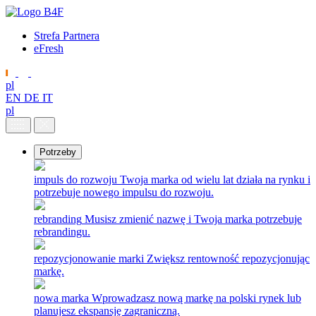
Strefa Partnera
eFresh
pl
EN
DE
IT
pl
Potrzeby
impuls do rozwoju
Twoja marka od wielu lat działa na rynku i
potrzebuje nowego impulsu do rozwoju.
rebranding
Musisz zmienić nazwę i Twoja marka potrzebuje
rebrandingu.
repozycjonowanie marki
Zwiększ rentowność repozycjonując
markę.
nowa marka
Wprowadzasz nową markę na polski rynek lub
planujesz ekspansję zagraniczną.