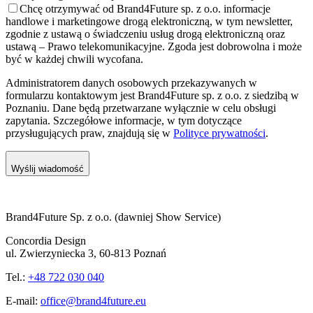
Chcę otrzymywać od Brand4Future sp. z o.o. informacje
handlowe i marketingowe drogą elektroniczną, w tym newsletter,
zgodnie z ustawą o świadczeniu usług drogą elektroniczną oraz
ustawą – Prawo telekomunikacyjne. Zgoda jest dobrowolna i może
być w każdej chwili wycofana.
Administratorem danych osobowych przekazywanych w
formularzu kontaktowym jest Brand4Future sp. z o.o. z siedzibą w
Poznaniu. Dane będą przetwarzane wyłącznie w celu obsługi
zapytania. Szczegółowe informacje, w tym dotyczące
przysługujących praw, znajdują się w
Polityce prywatności
.
Wyślij wiadomość
Brand4Future Sp. z o.o. (dawniej Show Service)
Concordia Design
ul. Zwierzyniecka 3, 60-813 Poznań
Tel.:
+48 722 030 040
E-mail:
office@brand4future.eu