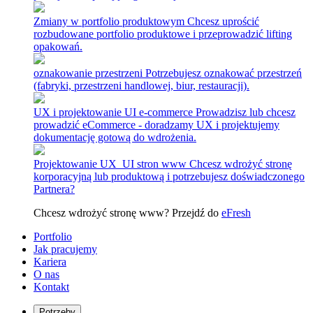
Zmiany w portfolio produktowym
Chcesz uprościć
rozbudowane portfolio produktowe i przeprowadzić lifting
opakowań.
oznakowanie przestrzeni
Potrzebujesz oznakować przestrzeń
(fabryki, przestrzeni handlowej, biur, restauracji).
UX i projektowanie UI e-commerce
Prowadzisz lub chcesz
prowadzić eCommerce - doradzamy UX i projektujemy
dokumentację gotową do wdrożenia.
Projektowanie UX_UI stron www
Chcesz wdrożyć stronę
korporacyjną lub produktową i potrzebujesz doświadczonego
Partnera?
Chcesz wdrożyć stronę www? Przejdź do
eFresh
Portfolio
Jak pracujemy
Kariera
O nas
Kontakt
Potrzeby