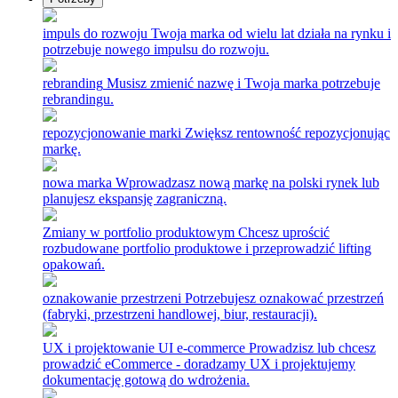
impuls do rozwoju
Twoja marka od wielu lat działa na rynku i
potrzebuje nowego impulsu do rozwoju.
rebranding
Musisz zmienić nazwę i Twoja marka potrzebuje
rebrandingu.
repozycjonowanie marki
Zwiększ rentowność repozycjonując
markę.
nowa marka
Wprowadzasz nową markę na polski rynek lub
planujesz ekspansję zagraniczną.
Zmiany w portfolio produktowym
Chcesz uprościć
rozbudowane portfolio produktowe i przeprowadzić lifting
opakowań.
oznakowanie przestrzeni
Potrzebujesz oznakować przestrzeń
(fabryki, przestrzeni handlowej, biur, restauracji).
UX i projektowanie UI e-commerce
Prowadzisz lub chcesz
prowadzić eCommerce - doradzamy UX i projektujemy
dokumentację gotową do wdrożenia.