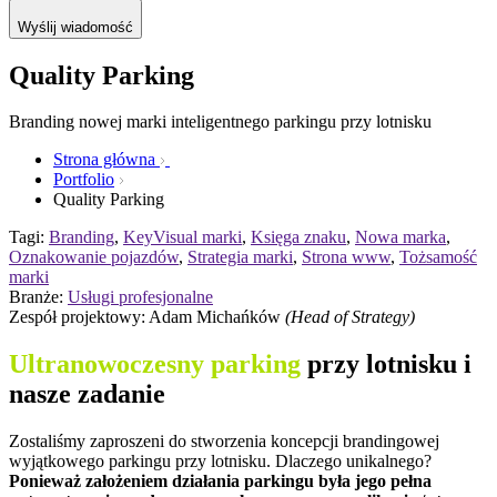
Wyślij wiadomość
Quality Parking
Branding nowej marki inteligentnego parkingu przy lotnisku
Strona główna
Portfolio
Quality Parking
Tagi:
Branding
,
KeyVisual marki
,
Księga znaku
,
Nowa marka
,
Oznakowanie pojazdów
,
Strategia marki
,
Strona www
,
Tożsamość
marki
Branże:
Usługi profesjonalne
Zespół projektowy: Adam Michańków
(Head of Strategy)
Ultranowoczesny parking
przy lotnisku i
nasze zadanie
Zostaliśmy zaproszeni do stworzenia koncepcji brandingowej
wyjątkowego parkingu przy lotnisku. Dlaczego unikalnego?
Ponieważ założeniem działania parkingu była jego pełna