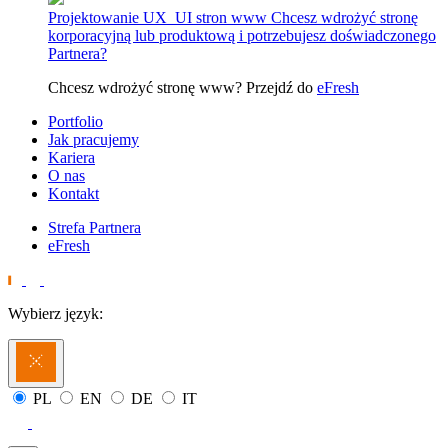
Projektowanie UX_UI stron www
Chcesz wdrożyć stronę
korporacyjną lub produktową i potrzebujesz doświadczonego
Partnera?
Chcesz wdrożyć stronę www? Przejdź do
eFresh
Portfolio
Jak pracujemy
Kariera
O nas
Kontakt
Strefa Partnera
eFresh
Wybierz język:
PL
EN
DE
IT