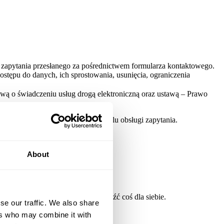
 zapytania przesłanego za pośrednictwem formularza kontaktowego.
stępu do danych, ich sprostowania, usunięcia, ograniczenia
awą o świadczeniu usług drogą elektroniczną oraz ustawą – Prawo
będą przetwarzane wyłącznie w celu obsługi zapytania.
About
eczytać - każdy może w nich znaleźć coś dla siebie.
se our traffic. We also share
ers who may combine it with