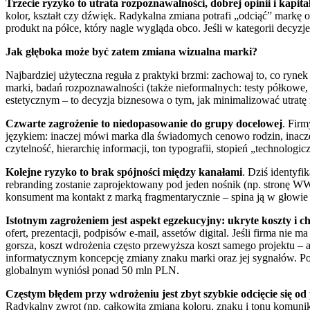
Trzecie ryzyko to utrata rozpoznawalności, dobrej opinii i kapit
kolor, kształt czy dźwięk. Radykalna zmiana potrafi „odciąć” markę od
produkt na półce, który nagle wygląda obco. Jeśli w kategorii decyz
Jak głęboka może być zatem zmiana wizualna marki?
Najbardziej użyteczna reguła z praktyki brzmi: zachowaj to, co rynek
marki, badań rozpoznawalności (także nieformalnych: testy półkowe, 
estetycznym – to decyzja biznesowa o tym, jak minimalizować utr
Czwarte zagrożenie to niedopasowanie do grupy docelowej
. Firm
językiem: inaczej mówi marka dla świadomych cenowo rodzin, inaczej
czytelność, hierarchię informacji, ton typografii, stopień „technologi
Kolejne ryzyko to brak spójności między kanałami
. Dziś identyf
rebranding zostanie zaprojektowany pod jeden nośnik (np. stronę WWW
konsument ma kontakt z marką fragmentarycznie – spina ją w głowi
Istotnym zagrożeniem jest aspekt egzekucyjny: ukryte koszty i c
ofert, prezentacji, podpisów e-mail, assetów digital. Jeśli firma n
gorsza, koszt wdrożenia często przewyższa koszt samego projektu – a
informatycznym koncepcję zmiany znaku marki oraz jej sygnałów. 
globalnym wyniósł ponad 50 mln PLN.
Częstym błędem przy wdrożeniu jest zbyt szybkie odcięcie się od 
Radykalny zwrot (np. całkowita zmiana koloru, znaku i tonu komunik