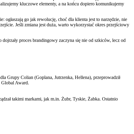
tualizujemy kluczowe elementy, a na końcu dopiero komunikujemy
 ogłaszają go jak rewolucję, choć dla klienta jest to narzędzie, nie
zejście. Jeśli zmiana jest duża, warto wykorzystać okres przejściowy
o dojrzały proces brandingowy zaczyna się nie od szkiców, lecz od
 dla Grupy Colian (Goplana, Jutrzenka, Hellena), przeprowadził
d Global Award.
dzał takimi markami, jak m.in. Żubr, Tyskie, Żabka. Ostatnio