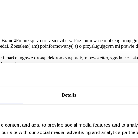
rand4Future sp. z o.o. z siedzibą w Poznaniu w celu obsługi mojego
edzi. Zostałem(-am) poinformowany(-a) o przysługującym mi prawie do
i marketingowe drogą elektroniczną, w tym newsletter, zgodnie z ust
li wycofana.
taktowym jest Brand4Future sp. z o.o. z siedzibą w Poznaniu. Dane 
jdują się w
Polityce prywatności
.
Details
rzy wielu projektach brandingowych z bardzo różnych branż. Warto prz
e content and ads, to provide social media features and to analy
 our site with our social media, advertising and analytics partn