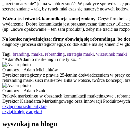
„przetłumaczenie” jej na współczesność. W praktyce sprawdza się p
szerszą zmianę – tak, by rynek miał czas się nauczyć nowych kodów.
Ważna jest również komunikacja samej zmiany
. Część firm boi s
wydarzenie. Dobra komunikacja jest pragmatyczna: tłumaczy „dlaczego”
(np. „nowe opakowanie – ten sam produkt”), żeby nie tracić na rozp
Na koniec najważniejsze: firmy obawiają się rebrandingu, bo dot
diagnozy (procesu strategicznego): co dokładnie ma się zmienić w głowi
Tagi:
branding
,
marka
,
rebranding
,
strategia marki
,
wizerunek marki
“Adam&Adam o marketingu i nie tylko...”
O autorze : Adam Michańków
Dyrektor strategiczny z prawie 25-letnim doświadczeniem w pracy con
rebranding marki sieci marketów Billa w Polsce, twórca koncepcj
O autorze : Adam Szulc
Praktyk marketingu w obszarach komunikacji marketingowej, rebrandi
Dyrektor Kalendarza Marketingowego oraz Innowacji Produktowych
czytaj poprzedni artykuł
czytaj kolejny artykuł
wyszukaj na blogu