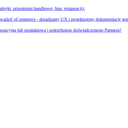
ryki, przestrzeni handlowej, biur, restauracji).
rowadzić eCommerce - doradzamy UX i projektujemy dokumentację go
oracyjną lub produktową i potrzebujesz doświadczonego Partnera?