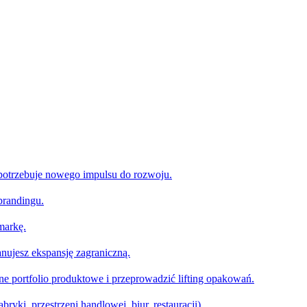
 potrzebuje nowego impulsu do rozwoju.
brandingu.
markę.
nujesz ekspansję zagraniczną.
e portfolio produktowe i przeprowadzić lifting opakowań.
ryki, przestrzeni handlowej, biur, restauracji).