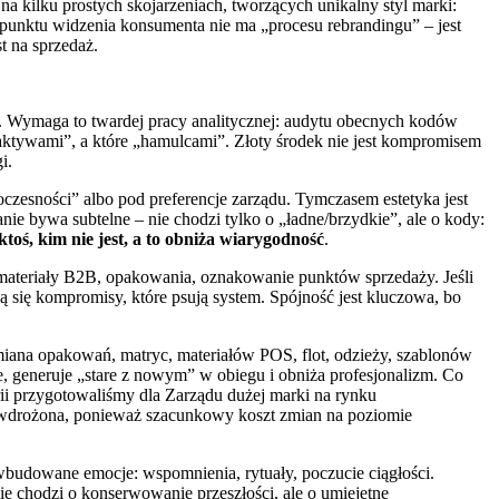
 na kilku prostych skojarzeniach, tworzących unikalny styl marki:
. Z punktu widzenia konsumenta nie ma „procesu rebrandingu” – jest
t na sprzedaż.
wój. Wymaga to twardej pracy analitycznej: audytu obecnych kodów
 „aktywami”, a które „hamulcami”. Złoty środek nie jest kompromisem
i.
czesności” albo pod preferencje zarządu. Tymczasem estetyka jest
e bywa subtelne – nie chodzi tylko o „ładne/brzydkie”, ale o kody:
oś, kim nie jest, a to obniża wiarygodność
.
, materiały B2B, opakowania, oznakowanie punktów sprzedaży. Jeśli
ą się kompromisy, które psują system. Spójność jest kluczowa, bo
wymiana opakowań, matryc, materiałów POS, flot, odzieży, szablonów
ie, generuje „stare z nowym” w obiegu i obniża profesjonalizm. Co
rii przygotowaliśmy dla Zarządu dużej marki na rynku
 wdrożona, ponieważ szacunkowy koszt zmian na poziomie
budowane emocje: wspomnienia, rytuały, poczucie ciągłości.
ie chodzi o konserwowanie przeszłości, ale o umiejętne