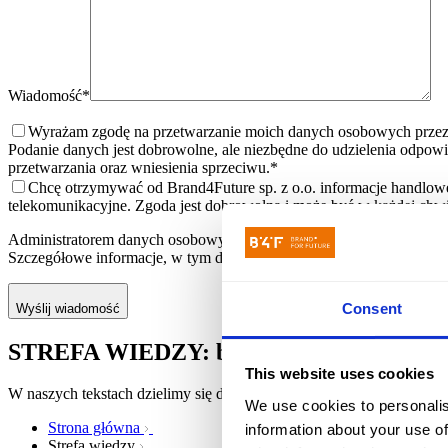
Wiadomość*
Wyrażam zgodę na przetwarzanie moich danych osobowych przez B
Podanie danych jest dobrowolne, ale niezbędne do udzielenia odpowi
przetwarzania oraz wniesienia sprzeciwu.
*
Chcę otrzymywać od Brand4Future sp. z o.o. informacje handlowe 
telekomunikacyjne. Zgoda jest dobrowolna i może być w każdej chwi
Administratorem danych osobowych przekazywanych w formularzu kon
Szczegółowe informacje, w tym dotyczące przysługujących praw, zna
Consent
Wyślij wiadomość
STREFA WIEDZY: blog
This website uses cookies
W naszych tekstach dzielimy się doświadczeniami jakie zdobyliśmy p
We use cookies to personalis
Strona główna
information about your use of
Strefa wiedzy