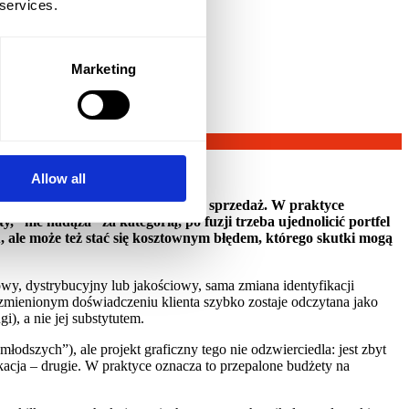
 services.
Marketing
Allow all
lność a w konsekwencji codzienną sprzedaż. W praktyce
 “nie nadąża” za kategorią, po fuzji trzeba ujednolicić portfel
 ale może też stać się kosztownym błędem, którego skutki mogą
nowy, dystrybucyjny lub jakościowy, sama zmiana identyfikacji
mienionym doświadczeniu klienta szybko zostaje odczytana jako
i), a nie jej substytutem.
łodszych”), ale projekt graficzny tego nie odzwierciedla: jest zbyt
acja – drugie. W praktyce oznacza to przepalone budżety na