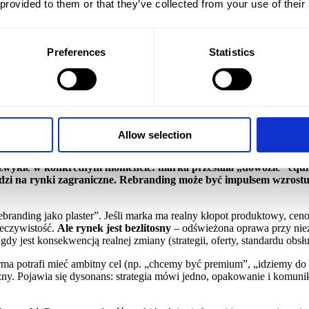
 provided to them or that they’ve collected from your use of their
rmy?
Preferences
Statistics
iknąć zagrożeń dla firmy?
Allow selection
la firm rebranding to ingerencja w kapitał zaufania, rozpoznawa
ę zwykle w konkretnym momencie: marka przestała „dowozić” equity,
dzi na rynki zagraniczne. Rebranding może być impulsem wzrostu,
„rebranding jako plaster”. Jeśli marka ma realny kłopot produktowy, ce
zeczywistość.
Ale rynek jest bezlitosny
– odświeżona oprawa przy niez
y jest konsekwencją realnej zmiany (strategii, oferty, standardu obsług
irma potrafi mieć ambitny cel (np. „chcemy być premium”, „idziemy do m
y. Pojawia się dysonans: strategia mówi jedno, opakowanie i komunik