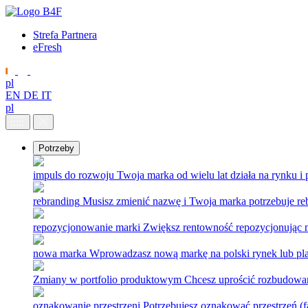
Strefa Partnera
eFresh
pl
EN
DE
IT
pl
Potrzeby
impuls do rozwoju
Twoja marka od wielu lat działa na rynku i
rebranding
Musisz zmienić nazwę i Twoja marka potrzebuje re
repozycjonowanie marki
Zwiększ rentowność repozycjonując 
nowa marka
Wprowadzasz nową markę na polski rynek lub pla
Zmiany w portfolio produktowym
Chcesz uprościć rozbudowan
oznakowanie przestrzeni
Potrzebujesz oznakować przestrzeń (fab