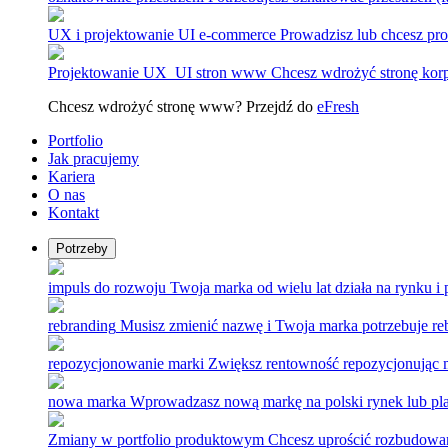
UX i projektowanie UI e-commerce
Prowadzisz lub chcesz p
Projektowanie UX_UI stron www
Chcesz wdrożyć stronę korp
Chcesz wdrożyć stronę www? Przejdź do
eFresh
Portfolio
Jak pracujemy
Kariera
O nas
Kontakt
Potrzeby
impuls do rozwoju
Twoja marka od wielu lat działa na rynku i
rebranding
Musisz zmienić nazwę i Twoja marka potrzebuje re
repozycjonowanie marki
Zwiększ rentowność repozycjonując 
nowa marka
Wprowadzasz nową markę na polski rynek lub pla
Zmiany w portfolio produktowym
Chcesz uprościć rozbudowan