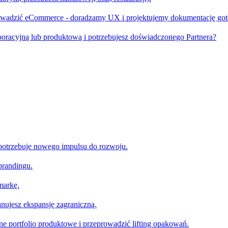
rowadzić eCommerce - doradzamy UX i projektujemy dokumentację go
oracyjną lub produktową i potrzebujesz doświadczonego Partnera?
 potrzebuje nowego impulsu do rozwoju.
brandingu.
markę.
nujesz ekspansję zagraniczną.
e portfolio produktowe i przeprowadzić lifting opakowań.