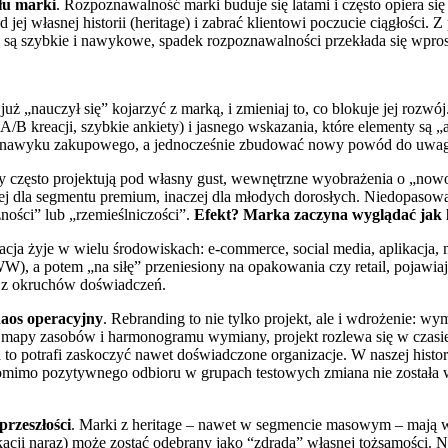
ału marki
. Rozpoznawalność marki buduje się latami i często opiera się
 jej własnej historii (heritage) i zabrać klientowi poczucie ciągłości
je są szybkie i nawykowe, spadek rozpoznawalności przekłada się wpros
 już „nauczył się” kojarzyć z marką, i zmieniaj to, co blokuje jej roz
A/B kreacji, szybkie ankiety) i jasnego wskazania, które elementy są
atę nawyku zakupowego, a jednocześnie zbudować nowy powód do uwag
y często projektują pod własny gust, wewnętrzne wyobrażenia o „nowo
 dla segmentu premium, inaczej dla młodych dorosłych. Niedopasowani
czności” lub „rzemieślniczości”.
Efekt? Marka zaczyna wyglądać jak kt
ikacja żyje w wielu środowiskach: e-commerce, social media, aplikacja
), a potem „na siłę” przeniesiony na opakowania czy retail, pojawiaj
e z okruchów doświadczeń.
haos operacyjny
. Rebranding to nie tylko projekt, ale i wdrożenie: 
ie ma mapy zasobów i harmonogramu wymiany, projekt rozlewa się w czas
 to potrafi zaskoczyć nawet doświadczone organizacje. W naszej histo
Pomimo pozytywnego odbioru w grupach testowych zmiana nie została
przeszłości
. Marki z heritage – nawet w segmencie masowym – mają w
acji naraz) może zostać odebrany jako “zdrada” własnej tożsamości. N