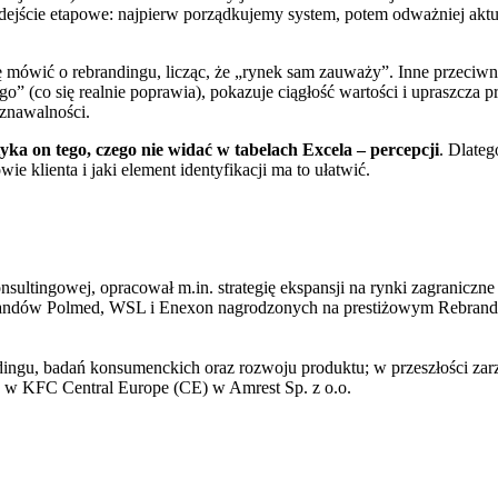
odejście etapowe: najpierw porządkujemy system, potem odważniej ak
ię mówić o rebrandingu, licząc, że „rynek sam zauważy”. Inne przeciwnie:
 (co się realnie poprawia), pokazuje ciągłość wartości i upraszcza pr
oznawalności.
yka on tego, czego nie widać w tabelach Excela – percepcji
. Dlateg
e klienta i jaki element identyfikacji ma to ułatwić.
sultingowej, opracował m.in. strategię ekspansji na rynki zagraniczne
i brandów Polmed, WSL i Enexon nagrodzonych na prestiżowym Rebran
ngu, badań konsumenckich oraz rozwoju produktu; w przeszłości zarzą
 w KFC Central Europe (CE) w Amrest Sp. z o.o.