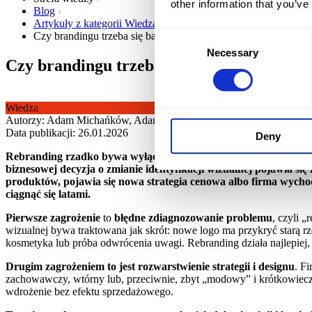
other information that you’ve
Blog
Artykuły z kategorii Wiedza
Consent
Czy brandingu trzeba się bać czyli jak uniknąć zagrożeń dla fi
Necessary
Selection
Czy brandingu trzeba się bać czyli jak un
Wiedza
Autorzy: Adam Michańków, Adam Szulc
Data publikacji: 26.01.2026
Deny
Rebranding rzadko bywa wyłącznie zwykłym „liftingiem logo”. D
biznesowej decyzja o zmianie identyfikacji wizualnej pojawia si
produktów, pojawia się nowa strategia cenowa albo firma wycho
ciągnąć się latami.
Pierwsze zagrożenie
to
błędne zdiagnozowanie problemu
, czyli 
wizualnej bywa traktowana jak skrót: nowe logo ma przykryć starą r
kosmetyka lub próba odwrócenia uwagi. Rebranding działa najlepiej, gd
Drugim zagrożeniem to jest rozwarstwienie strategii i designu
. F
zachowawczy, wtórny lub, przeciwnie, zbyt „modowy” i krótkowieczn
wdrożenie bez efektu sprzedażowego.