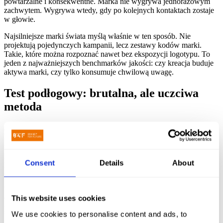
powtarzalne i konsekwentne. Marka nie wygrywa jednorazowym
zachwytem. Wygrywa wtedy, gdy po kolejnych kontaktach zostaje
w głowie.
Najsilniejsze marki świata myślą właśnie w ten sposób. Nie
projektują pojedynczych kampanii, lecz zestawy kodów marki.
Takie, które można rozpoznać nawet bez ekspozycji logotypu. To
jeden z najważniejszych benchmarków jakości: czy kreacja buduje
aktywa marki, czy tylko konsumuje chwilową uwagę.
Test podłogowy: brutalna, ale uczciwa
metoda
Jednym z najlepszych narzędzi oceny jest prosty test warsztatowy,
który wiele zespołów zna intuicyjnie, choć zbyt rzadko stosuje
systemowo. Wystarczy rozłożyć wszystkie materiały marki na
podłodze albo przypiąć je do ściany: reklamy, banery, posty, landing
Consent
Details
About
page’e, prezentacje, opakowania, POS-y, outdoor, elementy
aplikacji. Następnie usunąć logotypy i spojrzeć na całość z dystansu.
Wtedy dopiero naprawdę widać, czy marka mówi jednym głosem.
This website uses cookies
Czy jest spójna? Czy ma własny charakter? Czy da się rozpoznać ją
po samym języku wizualnym? Czy hierarchia przekazów jest
We use cookies to personalise content and ads, to
konsekwentna? A może przeciwnie: każdy materiał wygląda, jakby