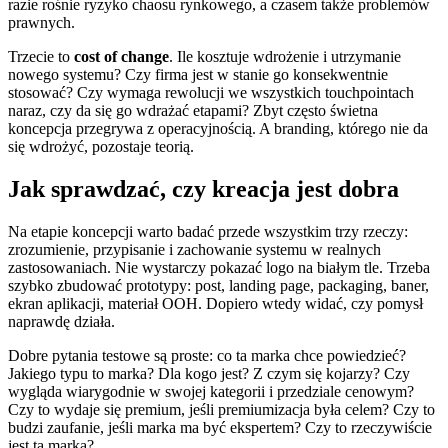
razie rośnie ryzyko chaosu rynkowego, a czasem także problemów
prawnych.
Trzecie to
cost of change
. Ile kosztuje wdrożenie i utrzymanie
nowego systemu? Czy firma jest w stanie go konsekwentnie
stosować? Czy wymaga rewolucji we wszystkich touchpointach
naraz, czy da się go wdrażać etapami? Zbyt często świetna
koncepcja przegrywa z operacyjnością. A branding, którego nie da
się wdrożyć, pozostaje teorią.
Jak sprawdzać, czy kreacja jest dobra
Na etapie koncepcji warto badać przede wszystkim trzy rzeczy:
zrozumienie, przypisanie i zachowanie systemu w realnych
zastosowaniach. Nie wystarczy pokazać logo na białym tle. Trzeba
szybko zbudować prototypy: post, landing page, packaging, baner,
ekran aplikacji, materiał OOH. Dopiero wtedy widać, czy pomysł
naprawdę działa.
Dobre pytania testowe są proste: co ta marka chce powiedzieć?
Jakiego typu to marka? Dla kogo jest? Z czym się kojarzy? Czy
wygląda wiarygodnie w swojej kategorii i przedziale cenowym?
Czy to wydaje się premium, jeśli premiumizacja była celem? Czy to
budzi zaufanie, jeśli marka ma być ekspertem? Czy to rzeczywiście
jest ta marka?