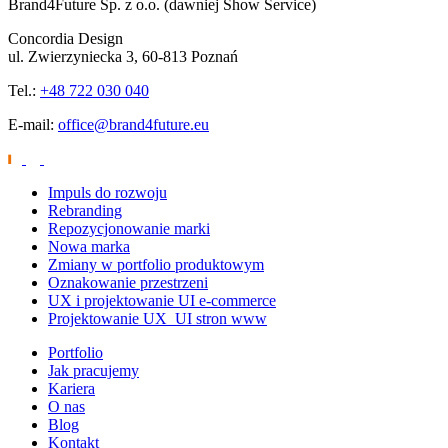
Brand4Future Sp. z o.o. (dawniej Show Service)
Concordia Design
ul. Zwierzyniecka 3, 60-813 Poznań
Tel.:
+48 722 030 040
E-mail:
office@brand4future.eu
Impuls do rozwoju
Rebranding
Repozycjonowanie marki
Nowa marka
Zmiany w portfolio produktowym
Oznakowanie przestrzeni
UX i projektowanie UI e-commerce
Projektowanie UX_UI stron www
Portfolio
Jak pracujemy
Kariera
O nas
Blog
Kontakt