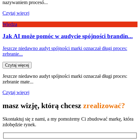
nazywaniem procesó...
Czytaj więcej
Wiedza
Jak AI może pomóc w audycie spójności brandin...
Jeszcze niedawno audyt spójności marki oznaczał długi proces:
zebranie...
Czytaj więcej
Jeszcze niedawno audyt spójności marki oznaczał długi proces:
zebranie mate...
Czytaj więcej
masz wizję, którą chcesz
zrealizować?
Skontaktuj się z nami, a my pomożemy Ci zbudować markę, która
zdobędzie rynek.