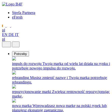
Strefa Partnera
eFresh
pl
EN
DE
IT
pl
Potrzeby
impuls do rozwoju
Twoja marka od wielu lat działa na rynku i
potrzebuje nowego impulsu do rozwoju.
rebranding
Musisz zmienić nazwę i Twoja marka potrzebuje
rebrandingu.
repozycjonowanie marki
Zwiększ rentowność repozycjonując
markę.
nowa marka
Wprowadzasz nową markę na polski rynek lub
planujesz ekspansję zagraniczną.