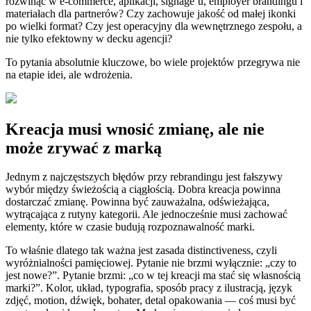
rozwinąć w e-commerce, aplikacji, signage’u, employer brandingu i
materiałach dla partnerów? Czy zachowuje jakość od małej ikonki
po wielki format? Czy jest operacyjny dla wewnętrznego zespołu, a
nie tylko efektowny w decku agencji?
To pytania absolutnie kluczowe, bo wiele projektów przegrywa nie
na etapie idei, ale wdrożenia.
Kreacja musi wnosić zmianę, ale nie
może zrywać z marką
Jednym z najczęstszych błędów przy rebrandingu jest fałszywy
wybór między świeżością a ciągłością. Dobra kreacja powinna
dostarczać zmianę. Powinna być zauważalna, odświeżająca,
wytrącająca z rutyny kategorii. Ale jednocześnie musi zachować
elementy, które w czasie budują rozpoznawalność marki.
To właśnie dlatego tak ważna jest zasada distinctiveness, czyli
wyróżnialności pamięciowej. Pytanie nie brzmi wyłącznie: „czy to
jest nowe?”. Pytanie brzmi: „co w tej kreacji ma stać się własnością
marki?”. Kolor, układ, typografia, sposób pracy z ilustracją, język
zdjęć, motion, dźwięk, bohater, detal opakowania — coś musi być