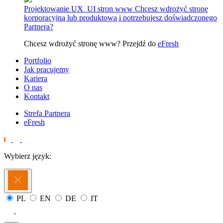
Projektowanie UX_UI stron www
Chcesz wdrożyć stronę
korporacyjną lub produktową i potrzebujesz doświadczonego
Partnera?
Chcesz wdrożyć stronę www? Przejdź do
eFresh
Portfolio
Jak pracujemy
Kariera
O nas
Kontakt
Strefa Partnera
eFresh
Wybierz język:
PL
EN
DE
IT