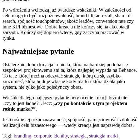
Po wdrożeniu wchodzą już twardsze wskaźniki. W zależności od
celu mogą to być: rozpoznawalność, brand lift, ad recall, share of
search, spójność touchpointów, jakość leadów, conversion rate czy
inne KPI biznesowe. Dobra kreacja nie kończy się na akceptacji
zarządu. Kończy się dopiero wtedy, gdy zaczyna pracować w
rynku.
Najważniejsze pytanie
Ostatecznie dobra kreacja to nie ta, która najbardziej podoba się
zespołowi projektowemu ani ta, która najlepiej wypada na Behance.
To ta, z której można odczytać strategię, którą da się szybko
zrozumieć, która buduje własne kody marki i która działa jako
system, nie tylko jako pojedynczy obraz.
Właśnie dlatego najlepsze pytanie przy ocenie kreacji brzmi nie:
„czy to jest ładne?”, lecz:
„czy po kontakcie z tym projektem
rośnie marka?”
.
Jeśli rośnie jej rozpoznawalność, spójność, pamięciowość i zdolność
realizacji celu biznesowego — wtedy kreacja jest naprawdę dobra.
Tagi:
branding
,
corporate identity
,
strategia
,
strategia marki