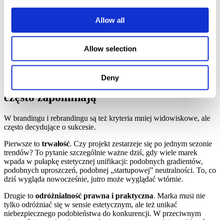
Z perspektywy efektywności to ryzyko poważne. Jeśli komunikacja
Allow all
nie buduje właściwego przypisania do marki, rośnie szansa
przepalania budżetu mediowego. Inwestujemy w zasięg, ale nie
inwestujemy w pamięć marki.
Allow selection
Deny
Dodatkowe kryteria, o których firmy
często zapominają
W brandingu i rebrandingu są też kryteria mniej widowiskowe, ale
często decydujące o sukcesie.
Pierwsze to
trwałość
. Czy projekt zestarzeje się po jednym sezonie
trendów? To pytanie szczególnie ważne dziś, gdy wiele marek
wpada w pułapkę estetycznej unifikacji: podobnych gradientów,
podobnych uproszczeń, podobnej „startupowej” neutralności. To, co
dziś wygląda nowocześnie, jutro może wyglądać wtórnie.
Drugie to
odróżnialność prawna i praktyczna
. Marka musi nie
tylko odróżniać się w sensie estetycznym, ale też unikać
niebezpiecznego podobieństwa do konkurencji. W przeciwnym