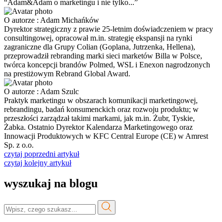
“Adam&Adam o marketingu i nie tylko...”
O autorze : Adam Michańków
Dyrektor strategiczny z prawie 25-letnim doświadczeniem w pracy
consultingowej, opracował m.in. strategię ekspansji na rynki
zagraniczne dla Grupy Colian (Goplana, Jutrzenka, Hellena),
przeprowadził rebranding marki sieci marketów Billa w Polsce,
twórca koncepcji brandów Polmed, WSL i Enexon nagrodzonych
na prestiżowym Rebrand Global Award.
O autorze : Adam Szulc
Praktyk marketingu w obszarach komunikacji marketingowej,
rebrandingu, badań konsumenckich oraz rozwoju produktu; w
przeszłości zarządzał takimi markami, jak m.in. Żubr, Tyskie,
Żabka. Ostatnio Dyrektor Kalendarza Marketingowego oraz
Innowacji Produktowych w KFC Central Europe (CE) w Amrest
Sp. z o.o.
czytaj poprzedni artykuł
czytaj kolejny artykuł
wyszukaj na blogu