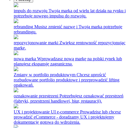
impuls do rozwoju
Twoja marka od wielu lat działa na rynku i
potrzebuje nowego impulsu do rozwoju.
rebranding
Musisz zmienić nazwę i Twoja marka potrzebuje
rebrandingu.
repozycjonowanie marki
Zwiększ rentowność repozycjonując
markę.
nowa marka
Wprowadzasz nową markę na polski rynek lub
planujesz ekspansję zagraniczną.
Zmiany w portfolio produktowym
Chcesz uprościć
rozbudowane portfolio produktowe i przeprowadzić lifting
opakowań.
oznakowanie przestrzeni
Potrzebujesz oznakować przestrzeń
(fabryki, przestrzeni handlowej, biur, restauracji).
UX i projektowanie UI e-commerce
Prowadzisz lub chcesz
prowadzić eCommerce - doradzamy UX i projektujemy
dokumentację gotową do wdrożenia.