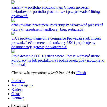
Zmiany w portfolio produktowym
Chcesz uprościć
rozbudowane portfolio produktowe i przeprowadzić lifting
opakowań.
oznakowanie przestrzeni
Potrzebujesz oznakować przestrzeń
(fabryki, przestrzeni handlowej, biur, restauracji).
UX i projektowanie UI e-commerce
Prowadzisz lub chcesz
prowadzić eCommerce - doradzamy UX i projektujemy
dokumentację gotową do wdrożenia.
Projektowanie UX_UI stron www
Chcesz wdrożyć stronę
korporacyjną lub produktową i potrzebujesz doświadczonego
Partnera?
Chcesz wdrożyć stronę www? Przejdź do
eFresh
Portfolio
Jak pracujemy
Kariera
O nas
Kontakt
Potrzeby