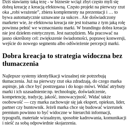
Dziś stawiamy taką tezę - w biznesie wciąż zbyt często myli się
dobrą kreację z kreacją efektowną. Często projekt na pierwszy rzut
oka „robi wrażenie”, zbiera komplementy na prezentacji i … to
bywa automatycznie uznawane za sukces . Ale doświadczony
marketer wie, że efektowna kreacja nie jest tożsama z tym jaką rolę
powinna pełnić we wzmacnianiu marki. W brandingu dobra kreacja
nie jest dziełem estetycznym. Jest narzędziem. Ma pracować na
jasno określony cel: zwiększenie świadomości, poprawę konwersji,
wejście do nowego segmentu albo odświeżenie percepcji marki.
Dobra kreacja to strategia widoczna bez
tłumaczenia
Najlepsze systemy identyfikacji wizualnej nie potrzebują
tłumaczenia. Już na pierwszy rzut oka zdradzają, do czego marka
aspiruje, jak chce być postrzegana i do kogo mówi. Widać atrybuty
marki i ich uzasadnienie:np. technologię, doświadczenie,
kompetencję, tradycję, jakość, innowacyjność. Widać także
osobowość — czy marka zachowuje się jak ekspert, opiekun, lider,
partner czy buntownik. Jeżeli marka chce się budować wizerunek
premium powinno to być widoczne w hierarchii informacji,
typografii, materiale wizualnym, sposobie kadrowania, komunikacji
i nieść za sobą odpowiednie skojarzenia.